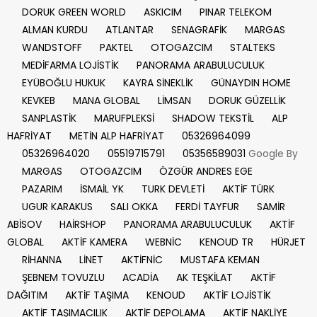
DORUK GREEN WORLD
ASKICIM
PINAR TELEKOM
ALMAN KURDU
ATLANTAR
SENAGRAFİK
MARGAS
WANDSTOFF
PAKTEL
OTOGAZCIM
STALTEKS
MEDİFARMA LOJİSTİK
PANORAMA ARABULUCULUK
EYÜBOĞLU HUKUK
KAYRA SİNEKLİK
GÜNAYDIN HOME
KEVKEB
MANA GLOBAL
LİMSAN
DORUK GÜZELLİK
SANPLASTİK
MARUFPLEKSİ
SHADOW TEKSTİL
ALP
HAFRİYAT
METİN ALP HAFRİYAT
05326964099
05326964020
05519715791
05356589031
Google By
MARGAS
OTOGAZCIM
ÖZGÜR ANDRES EGE
PAZARIM
İSMAİL YK
TURK DEVLETİ
AKTİF TÜRK
UGUR KARAKUS
SALI OKKA
FERDİ TAYFUR
SAMİR
ABİSOV
HAİRSHOP
PANORAMA ARABULUCULUK
AKTİF
GLOBAL
AKTİF KAMERA
WEBNİC
KENOUD TR
HÜRJET
RİHANNA
LİNET
AKTİFNİC
MUSTAFA KEMAN
ŞEBNEM TOVUZLU
ACADİA
AK TEŞKİLAT
AKTİF
DAĞITIM
AKTİF TAŞIMA
KENOUD
AKTİF LOJİSTİK
AKTİF TAŞIMACILIK
AKTİF DEPOLAMA
AKTİF NAKLİYE