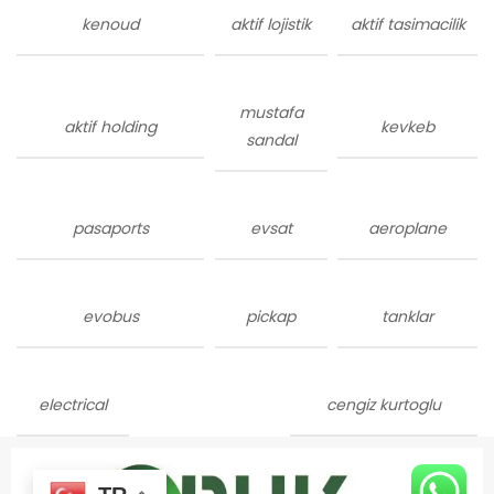
kenoud
aktif lojistik
aktif tasimacilik
mustafa
aktif holding
kevkeb
sandal
pasaports
evsat
aeroplane
evobus
pickap
tanklar
electrical
cengiz kurtoglu