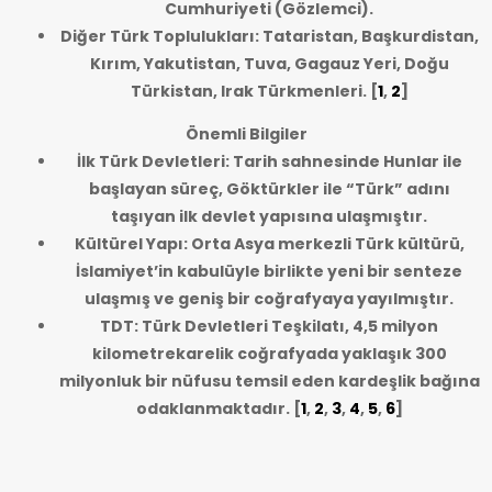
Cumhuriyeti (Gözlemci).
Diğer Türk Toplulukları: Tataristan, Başkurdistan,
Kırım, Yakutistan, Tuva, Gagauz Yeri, Doğu
Türkistan, Irak Türkmenleri.
[
1
,
2
]
Önemli Bilgiler
İlk Türk Devletleri: Tarih sahnesinde Hunlar ile
başlayan süreç, Göktürkler ile “Türk” adını
taşıyan ilk devlet yapısına ulaşmıştır.
Kültürel Yapı: Orta Asya merkezli Türk kültürü,
İslamiyet’in kabulüyle birlikte yeni bir senteze
ulaşmış ve geniş bir coğrafyaya yayılmıştır.
TDT: Türk Devletleri Teşkilatı, 4,5 milyon
kilometrekarelik coğrafyada yaklaşık 300
milyonluk bir nüfusu temsil eden kardeşlik bağına
odaklanmaktadır.
[
1
,
2
,
3
,
4
,
5
,
6
]