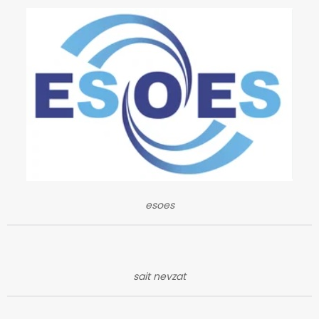
esoes
sait nevzat