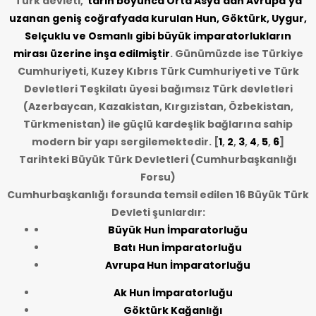
Türk devleti,
tarih
boyunca Orta Asya’dan Avrupa’ya
uzanan geniş coğrafyada kurulan Hun, Göktürk, Uygur,
Selçuklu ve Osmanlı gibi büyük imparatorlukların
mirası üzerine inşa edilmiştir
. Günümüzde ise Türkiye
Cumhuriyeti, Kuzey Kıbrıs Türk Cumhuriyeti ve Türk
Devletleri Teşkilatı üyesi bağımsız Türk devletleri
(Azerbaycan, Kazakistan, Kırgızistan, Özbekistan,
Türkmenistan) ile güçlü kardeşlik bağlarına sahip
modern bir yapı sergilemektedir. [
1
,
2
,
3
,
4
,
5
,
6
]
Tarihteki Büyük Türk Devletleri (Cumhurbaşkanlığı
Forsu)
Cumhurbaşkanlığı forsunda temsil edilen 16 Büyük Türk
Devleti şunlardır:
Büyük Hun İmparatorluğu
Batı Hun İmparatorluğu
Avrupa Hun İmparatorluğu
Ak Hun İmparatorluğu
Göktürk Kağanlığı