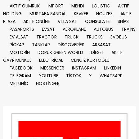
AKTİF GÜMRÜK
İMPORT
MEHDİ
LOJİSTİC
AKTİF
HOLDİNG
MUSTAFA SANDAL
KEVKEB
HOUZEZ
AKTİF
PLAZA
AKTİF ONLİNE
VİLLA SAT
CONSULATE
SHİPS
PASAPORTS
EVSAT
AEROPLANE
AUTOBUS
TRAİNS
EV ALSAT
TRACTOR
TRUCK
TRUCKS
EVOBUS
PİCKAP
TANKLAR
DİSCOVERİES
ARSASAT
MOTORİN
DORUK GREEN WORLD
DİESEL
AKTİF
GAYRİMENKUL
ELECTRİCAL
CENGİZ KURTOGLU
FACEBOOK
MESSENGER
İNSTAGRAM
LİNKEDİN
TELEGRAM
YOUTUBE
TİKTOK
X
WHATSAPP
METUNİC
HOSTİNGER