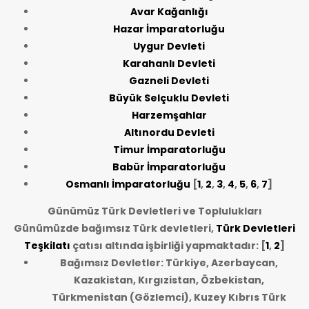
Avar Kağanlığı
Hazar İmparatorluğu
Uygur Devleti
Karahanlı Devleti
Gazneli Devleti
Büyük Selçuklu Devleti
Harzemşahlar
Altınordu Devleti
Timur İmparatorluğu
Babür İmparatorluğu
Osmanlı İmparatorluğu
[
1
,
2
,
3
,
4
,
5
,
6
,
7
]
Günümüz Türk Devletleri ve Toplulukları
Günümüzde bağımsız Türk devletleri,
Türk Devletleri
Teşkilatı
çatısı altında işbirliği yapmaktadır: [
1
,
2
]
Bağımsız Devletler: Türkiye, Azerbaycan,
Kazakistan, Kırgızistan, Özbekistan,
Türkmenistan (Gözlemci), Kuzey Kıbrıs Türk