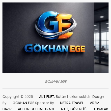
GÖKHAN EGE
Copyright © 2026
AKTİFNET
, Bütün hakları saklıdır. Design
By
GÖKHAN EGE
Sponsor By
NETRA TRAVEL
VİZEM
HAZIR
ADEON GLOBAL TRADE
NİL İŞ GÜVENLİĞİ
TUNALAR