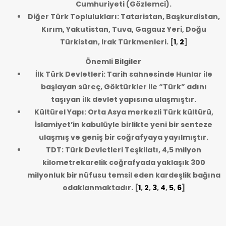
Cumhuriyeti (Gözlemci).
Diğer Türk Toplulukları: Tataristan, Başkurdistan,
Kırım, Yakutistan, Tuva, Gagauz Yeri, Doğu
Türkistan, Irak Türkmenleri.
[
1
,
2
]
Önemli Bilgiler
İlk Türk Devletleri: Tarih sahnesinde Hunlar ile
başlayan süreç, Göktürkler ile “Türk” adını
taşıyan ilk devlet yapısına ulaşmıştır.
Kültürel Yapı: Orta Asya merkezli Türk kültürü,
İslamiyet’in kabulüyle birlikte yeni bir senteze
ulaşmış ve geniş bir coğrafyaya yayılmıştır.
TDT: Türk Devletleri Teşkilatı, 4,5 milyon
kilometrekarelik coğrafyada yaklaşık 300
milyonluk bir nüfusu temsil eden kardeşlik bağına
odaklanmaktadır.
[
1
,
2
,
3
,
4
,
5
,
6
]