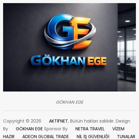
GÖKHAN EGE
Copyright © 2026
AKTİFNET
, Bütün hakları saklıdır. Design
By
GÖKHAN EGE
Sponsor By
NETRA TRAVEL
VİZEM
HAZIR
ADEON GLOBAL TRADE
NİL İŞ GÜVENLİĞİ
TUNALAR