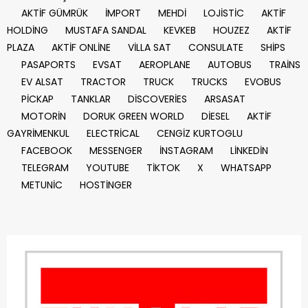
AKTİF GÜMRÜK
İMPORT
MEHDİ
LOJİSTİC
AKTİF
HOLDİNG
MUSTAFA SANDAL
KEVKEB
HOUZEZ
AKTİF
PLAZA
AKTİF ONLİNE
VİLLA SAT
CONSULATE
SHİPS
PASAPORTS
EVSAT
AEROPLANE
AUTOBUS
TRAİNS
EV ALSAT
TRACTOR
TRUCK
TRUCKS
EVOBUS
PİCKAP
TANKLAR
DİSCOVERİES
ARSASAT
MOTORİN
DORUK GREEN WORLD
DİESEL
AKTİF
GAYRİMENKUL
ELECTRİCAL
CENGİZ KURTOGLU
FACEBOOK
MESSENGER
İNSTAGRAM
LİNKEDİN
TELEGRAM
YOUTUBE
TİKTOK
X
WHATSAPP
METUNİC
HOSTİNGER