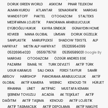
DORUK GREEN WORLD
ASKICIM
PINAR TELEKOM
ALMAN KURDU
ATLANTAR
SENAGRAFİK
MARGAS
WANDSTOFF
PAKTEL
OTOGAZCIM
STALTEKS
MEDİFARMA LOJİSTİK
PANORAMA ARABULUCULUK
EYÜBOĞLU HUKUK
KAYRA SİNEKLİK
GÜNAYDIN HOME
KEVKEB
MANA GLOBAL
LİMSAN
DORUK GÜZELLİK
SANPLASTİK
MARUFPLEKSİ
SHADOW TEKSTİL
ALP
HAFRİYAT
METİN ALP HAFRİYAT
05326964099
05326964020
05519715791
05356589031
Google By
MARGAS
OTOGAZCIM
ÖZGÜR ANDRES EGE
PAZARIM
İSMAİL YK
TURK DEVLETİ
AKTİF TÜRK
UGUR KARAKUS
SALI OKKA
FERDİ TAYFUR
SAMİR
ABİSOV
HAİRSHOP
PANORAMA ARABULUCULUK
AKTİF
GLOBAL
AKTİF KAMERA
WEBNİC
KENOUD TR
HÜRJET
RİHANNA
LİNET
AKTİFNİC
MUSTAFA KEMAN
ŞEBNEM TOVUZLU
ACADİA
AK TEŞKİLAT
AKTİF
DAĞITIM
AKTİF TAŞIMA
KENOUD
AKTİF LOJİSTİK
AKTİF TAŞIMACILIK
AKTİF DEPOLAMA
AKTİF NAKLİYE