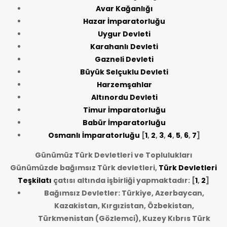
Avar Kağanlığı
Hazar İmparatorluğu
Uygur Devleti
Karahanlı Devleti
Gazneli Devleti
Büyük Selçuklu Devleti
Harzemşahlar
Altınordu Devleti
Timur İmparatorluğu
Babür İmparatorluğu
Osmanlı İmparatorluğu
[
1
,
2
,
3
,
4
,
5
,
6
,
7
]
Günümüz Türk Devletleri ve Toplulukları
Günümüzde bağımsız Türk devletleri,
Türk Devletleri
Teşkilatı
çatısı altında işbirliği yapmaktadır: [
1
,
2
]
Bağımsız Devletler: Türkiye, Azerbaycan,
Kazakistan, Kırgızistan, Özbekistan,
Türkmenistan (Gözlemci), Kuzey Kıbrıs Türk