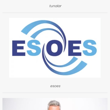
tunalar
esoes