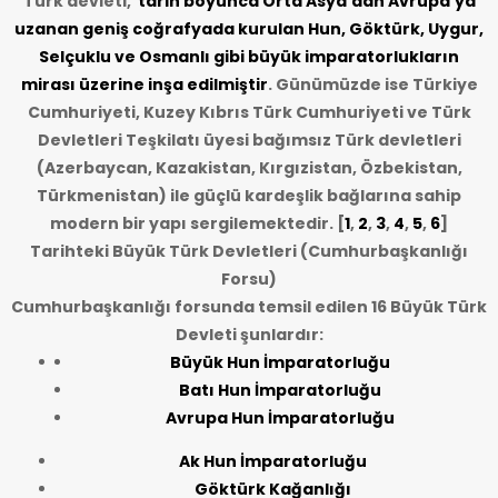
Türk devleti,
tarih
boyunca Orta Asya’dan Avrupa’ya
uzanan geniş coğrafyada kurulan Hun, Göktürk, Uygur,
Selçuklu ve Osmanlı gibi büyük imparatorlukların
mirası üzerine inşa edilmiştir
. Günümüzde ise Türkiye
Cumhuriyeti, Kuzey Kıbrıs Türk Cumhuriyeti ve Türk
Devletleri Teşkilatı üyesi bağımsız Türk devletleri
(Azerbaycan, Kazakistan, Kırgızistan, Özbekistan,
Türkmenistan) ile güçlü kardeşlik bağlarına sahip
modern bir yapı sergilemektedir. [
1
,
2
,
3
,
4
,
5
,
6
]
Tarihteki Büyük Türk Devletleri (Cumhurbaşkanlığı
Forsu)
Cumhurbaşkanlığı forsunda temsil edilen 16 Büyük Türk
Devleti şunlardır:
Büyük Hun İmparatorluğu
Batı Hun İmparatorluğu
Avrupa Hun İmparatorluğu
Ak Hun İmparatorluğu
Göktürk Kağanlığı