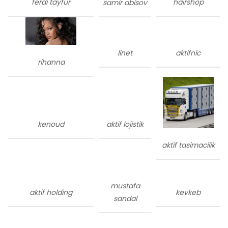
ferdi tayfur
hairshop
samir abisov
linet
aktifnic
rihanna
kenoud
aktif lojistik
aktif tasimacilik
mustafa
aktif holding
kevkeb
sandal