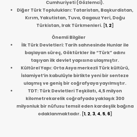
Cumhuriyeti (Gözlemci).
Diğer Türk Toplulukları: Tataristan, Başkurdistan,
Kırım, Yakutistan, Tuva, Gagauz Yeri, Doğu
Türkistan, Irak Türkmenleri.
[
1
,
2
]
Önemli Bilgiler
İlk Türk Devletleri: Tarih sahnesinde Hunlar ile
başlayan süreç, Göktürkler ile “Türk” adını
taşıyan ilk devlet yapısına ulaşmıştır.
Kültürel Yapı: Orta Asya merkezli Türk kültürü,
İslamiyet’in kabulüyle birlikte yeni bir senteze
ulaşmış ve geniş bir coğrafyaya yayılmıştır.
TDT: Türk Devletleri Teşkilatı, 4,5 milyon
kilometrekarelik coğrafyada yaklaşık 300
milyonluk bir nüfusu temsil eden kardeşlik bağına
odaklanmaktadır.
[
1
,
2
,
3
,
4
,
5
,
6
]