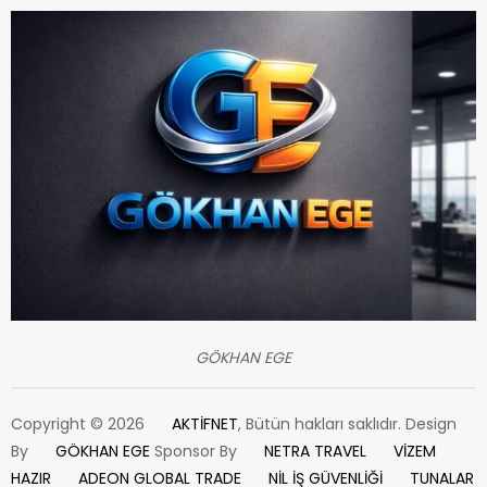
GÖKHAN EGE
Copyright © 2026
AKTİFNET
, Bütün hakları saklıdır. Design
By
GÖKHAN EGE
Sponsor By
NETRA TRAVEL
VİZEM
HAZIR
ADEON GLOBAL TRADE
NİL İŞ GÜVENLİĞİ
TUNALAR