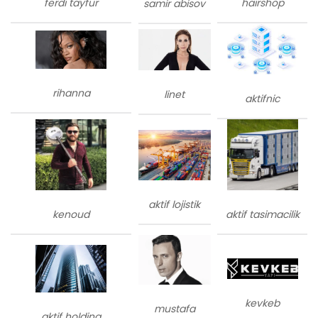
ferdi tayfur
hairshop
samir abisov
rihanna
linet
aktifnic
aktif lojistik
kenoud
aktif tasimacilik
kevkeb
mustafa
aktif holding