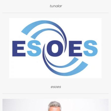
tunalar
esoes