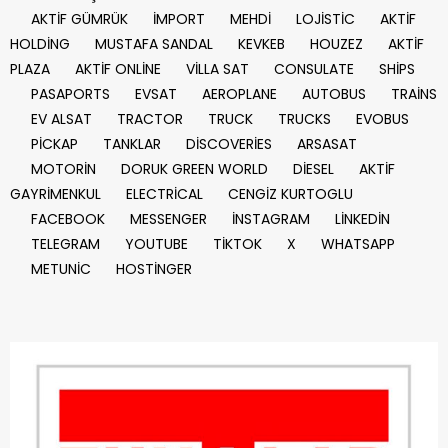
AKTİF GÜMRÜK
İMPORT
MEHDİ
LOJİSTİC
AKTİF
HOLDİNG
MUSTAFA SANDAL
KEVKEB
HOUZEZ
AKTİF
PLAZA
AKTİF ONLİNE
VİLLA SAT
CONSULATE
SHİPS
PASAPORTS
EVSAT
AEROPLANE
AUTOBUS
TRAİNS
EV ALSAT
TRACTOR
TRUCK
TRUCKS
EVOBUS
PİCKAP
TANKLAR
DİSCOVERİES
ARSASAT
MOTORİN
DORUK GREEN WORLD
DİESEL
AKTİF
GAYRİMENKUL
ELECTRİCAL
CENGİZ KURTOGLU
FACEBOOK
MESSENGER
İNSTAGRAM
LİNKEDİN
TELEGRAM
YOUTUBE
TİKTOK
X
WHATSAPP
METUNİC
HOSTİNGER