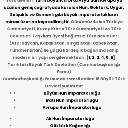
Türk devleti,
tarih
boyunca Orta Asya’dan Avrupa’ya
uzanan geniş coğrafyada kurulan Hun, Göktürk, Uygur,
Selçuklu ve Osmanlı gibi büyük imparatorlukların
mirası üzerine inşa edilmiştir
. Günümüzde ise Türkiye
Cumhuriyeti, Kuzey Kıbrıs Türk Cumhuriyeti ve Türk
Devletleri Teşkilatı üyesi bağımsız Türk devletleri
(Azerbaycan, Kazakistan, Kırgızistan, Özbekistan,
Türkmenistan) ile güçlü kardeşlik bağlarına sahip
modern bir yapı sergilemektedir. [
1
,
2
,
3
,
4
,
5
,
6
]
Tarihteki Büyük Türk Devletleri (Cumhurbaşkanlığı
Forsu)
Cumhurbaşkanlığı forsunda temsil edilen 16 Büyük Türk
Devleti şunlardır:
Büyük Hun İmparatorluğu
Batı Hun İmparatorluğu
Avrupa Hun İmparatorluğu
Ak Hun İmparatorluğu
Göktürk Kağanlığı