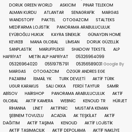
DORUK GREEN WORLD
ASKICIM
PINAR TELEKOM
ALMAN KURDU
ATLANTAR
SENAGRAFİK
MARGAS
WANDSTOFF
PAKTEL
OTOGAZCIM
STALTEKS
MEDİFARMA LOJİSTİK
PANORAMA ARABULUCULUK
EYÜBOĞLU HUKUK
KAYRA SİNEKLİK
GÜNAYDIN HOME
KEVKEB
MANA GLOBAL
LİMSAN
DORUK GÜZELLİK
SANPLASTİK
MARUFPLEKSİ
SHADOW TEKSTİL
ALP
HAFRİYAT
METİN ALP HAFRİYAT
05326964099
05326964020
05519715791
05356589031
Google By
MARGAS
OTOGAZCIM
ÖZGÜR ANDRES EGE
PAZARIM
İSMAİL YK
TURK DEVLETİ
AKTİF TÜRK
UGUR KARAKUS
SALI OKKA
FERDİ TAYFUR
SAMİR
ABİSOV
HAİRSHOP
PANORAMA ARABULUCULUK
AKTİF
GLOBAL
AKTİF KAMERA
WEBNİC
KENOUD TR
HÜRJET
RİHANNA
LİNET
AKTİFNİC
MUSTAFA KEMAN
ŞEBNEM TOVUZLU
ACADİA
AK TEŞKİLAT
AKTİF
DAĞITIM
AKTİF TAŞIMA
KENOUD
AKTİF LOJİSTİK
AKTİF TAŞIMACILIK
AKTİF DEPOLAMA
AKTİF NAKLİYE