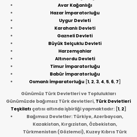
Avar Kağanlığı
Hazar İmparatorluğu
Uygur Devleti
Karahanlı Devleti
Gazneli Devleti
Büyük Selçuklu Devleti
Harzemşahlar
Altınordu Devleti
Timur İmparatorluğu
Babür İmparatorluğu
Osmanlı İmparatorluğu
[
1
,
2
,
3
,
4
,
5
,
6
,
7
]
Günümüz Türk Devletleri ve Toplulukları
Günümüzde bağımsız Türk devletleri,
Türk Devletleri
Teşkilatı
çatısı altında işbirliği yapmaktadır: [
1
,
2
]
Bağımsız Devletler: Türkiye, Azerbaycan,
Kazakistan, Kırgızistan, Özbekistan,
Türkmenistan (Gözlemci), Kuzey Kıbrıs Türk