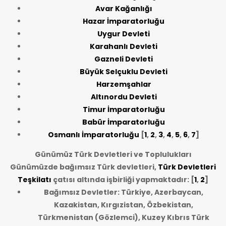
Avar Kağanlığı
Hazar İmparatorluğu
Uygur Devleti
Karahanlı Devleti
Gazneli Devleti
Büyük Selçuklu Devleti
Harzemşahlar
Altınordu Devleti
Timur İmparatorluğu
Babür İmparatorluğu
Osmanlı İmparatorluğu
[
1
,
2
,
3
,
4
,
5
,
6
,
7
]
Günümüz Türk Devletleri ve Toplulukları
Günümüzde bağımsız Türk devletleri,
Türk Devletleri
Teşkilatı
çatısı altında işbirliği yapmaktadır: [
1
,
2
]
Bağımsız Devletler: Türkiye, Azerbaycan,
Kazakistan, Kırgızistan, Özbekistan,
Türkmenistan (Gözlemci), Kuzey Kıbrıs Türk