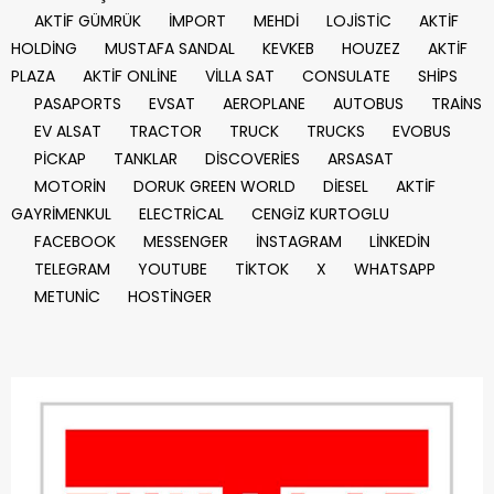
AKTİF GÜMRÜK
İMPORT
MEHDİ
LOJİSTİC
AKTİF
HOLDİNG
MUSTAFA SANDAL
KEVKEB
HOUZEZ
AKTİF
PLAZA
AKTİF ONLİNE
VİLLA SAT
CONSULATE
SHİPS
PASAPORTS
EVSAT
AEROPLANE
AUTOBUS
TRAİNS
EV ALSAT
TRACTOR
TRUCK
TRUCKS
EVOBUS
PİCKAP
TANKLAR
DİSCOVERİES
ARSASAT
MOTORİN
DORUK GREEN WORLD
DİESEL
AKTİF
GAYRİMENKUL
ELECTRİCAL
CENGİZ KURTOGLU
FACEBOOK
MESSENGER
İNSTAGRAM
LİNKEDİN
TELEGRAM
YOUTUBE
TİKTOK
X
WHATSAPP
METUNİC
HOSTİNGER