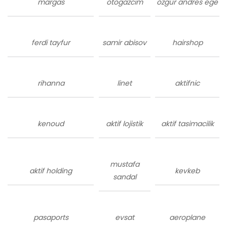
margas
otogazcim
özgür andres ege
ferdi tayfur
samir abisov
hairshop
rihanna
linet
aktifnic
kenoud
aktif lojistik
aktif tasimacilik
mustafa
aktif holding
kevkeb
sandal
pasaports
evsat
aeroplane