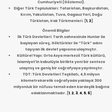
Cumhuriyeti (Gözlemci).
Diğer Türk Toplulukları: Tataristan, Başkurdistan,
Kırım, Yakutistan, Tuva, Gagauz Yeri, Doğu
Türkistan, Irak Türkmenleri.
[
1
,
2
]
Önemli Bilgiler
İlk Türk Devletleri: Tarih sahnesinde Hunlar ile
başlayan süreç, Göktürkler ile “Türk” adını
taşıyan ilk devlet yapısına ulaşmıştır.
Kültürel Yapı: Orta Asya merkezli Türk kültürü,
İslamiyet’in kabulüyle birlikte yeni bir senteze
ulaşmış ve geniş bir coğrafyaya yayılmıştır.
TDT: Türk Devletleri Teşkilatı, 4,5 milyon
kilometrekarelik coğrafyada yaklaşık 300
milyonluk bir nüfusu temsil eden kardeşlik bağına
odaklanmaktadır.
[
1
,
2
,
3
,
4
,
5
,
6
]