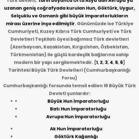
Türk devleti,
tarih
boyunca Orta Asya’dan Avrupa’ya
uzanan geniş coğrafyada kurulan Hun, Göktürk, Uygur,
Selçuklu ve Osmanlı gibi büyük imparatorlukların
mirası üzerine inşa edilmiştir
. Günümüzde ise Türkiye
Cumhuriyeti, Kuzey Kıbrıs Türk Cumhuriyeti ve Türk
Devletleri Teşkilatı üyesi bağımsız Türk devletleri
(Azerbaycan, Kazakistan, Kırgızistan, Özbekistan,
Türkmenistan) ile güçlü kardeşlik bağlarına sahip
modern bir yapı sergilemektedir. [
1
,
2
,
3
,
4
,
5
,
6
]
Tarihteki Büyük Türk Devletleri (Cumhurbaşkanlığı
Forsu)
Cumhurbaşkanlığı forsunda temsil edilen 16 Büyük Türk
Devleti şunlardır:
Büyük Hun İmparatorluğu
Batı Hun İmparatorluğu
Avrupa Hun İmparatorluğu
Ak Hun İmparatorluğu
Göktürk Kağanlığı