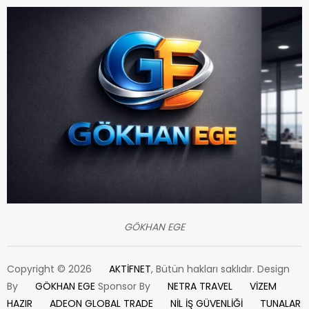
GÖKHAN EGE
Copyright © 2026
AKTİFNET
, Bütün hakları saklıdır. Design
By
GÖKHAN EGE
Sponsor By
NETRA TRAVEL
VİZEM
HAZIR
ADEON GLOBAL TRADE
NİL İŞ GÜVENLİĞİ
TUNALAR