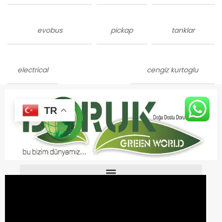
evobus
pickap
tanklar
electrical
cengiz kurtoglu