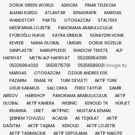
DORUK GREEN WORLD
ASKICIM
PINAR TELEKOM
ALMAN KURDU
ATLANTAR
SENAGRAFİK
MARGAS
WANDSTOFF
PAKTEL
OTOGAZCIM
STALTEKS
MEDİFARMA LOJİSTİK
PANORAMA ARABULUCULUK
EYÜBOĞLU HUKUK
KAYRA SİNEKLİK
GÜNAYDIN HOME
KEVKEB
MANA GLOBAL
LİMSAN
DORUK GÜZELLİK
SANPLASTİK
MARUFPLEKSİ
SHADOW TEKSTİL
ALP
HAFRİYAT
METİN ALP HAFRİYAT
05326964099
05326964020
05519715791
05356589031
Google By
MARGAS
OTOGAZCIM
ÖZGÜR ANDRES EGE
PAZARIM
İSMAİL YK
TURK DEVLETİ
AKTİF TÜRK
UGUR KARAKUS
SALI OKKA
FERDİ TAYFUR
SAMİR
ABİSOV
HAİRSHOP
PANORAMA ARABULUCULUK
AKTİF
GLOBAL
AKTİF KAMERA
WEBNİC
KENOUD TR
HÜRJET
RİHANNA
LİNET
AKTİFNİC
MUSTAFA KEMAN
ŞEBNEM TOVUZLU
ACADİA
AK TEŞKİLAT
AKTİF
DAĞITIM
AKTİF TAŞIMA
KENOUD
AKTİF LOJİSTİK
AKTİF TAŞIMACILIK
AKTİF DEPOLAMA
AKTİF NAKLİYE