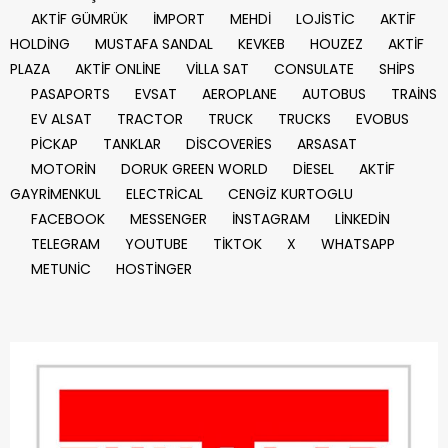
AKTİF GÜMRÜK
İMPORT
MEHDİ
LOJİSTİC
AKTİF
HOLDİNG
MUSTAFA SANDAL
KEVKEB
HOUZEZ
AKTİF
PLAZA
AKTİF ONLİNE
VİLLA SAT
CONSULATE
SHİPS
PASAPORTS
EVSAT
AEROPLANE
AUTOBUS
TRAİNS
EV ALSAT
TRACTOR
TRUCK
TRUCKS
EVOBUS
PİCKAP
TANKLAR
DİSCOVERİES
ARSASAT
MOTORİN
DORUK GREEN WORLD
DİESEL
AKTİF
GAYRİMENKUL
ELECTRİCAL
CENGİZ KURTOGLU
FACEBOOK
MESSENGER
İNSTAGRAM
LİNKEDİN
TELEGRAM
YOUTUBE
TİKTOK
X
WHATSAPP
METUNİC
HOSTİNGER