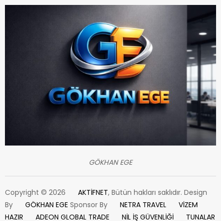
GÖKHAN EGE
Copyright © 2026
AKTİFNET
, Bütün hakları saklıdır. Design
By
GÖKHAN EGE
Sponsor By
NETRA TRAVEL
VİZEM
HAZIR
ADEON GLOBAL TRADE
NİL İŞ GÜVENLİĞİ
TUNALAR