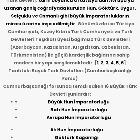
Türk devleti,
tarih
boyunca Orta Asya’dan Avrupa’ya
uzanan geniş coğrafyada kurulan Hun, Göktürk, Uygur,
Selçuklu ve Osmanlı gibi büyük imparatorlukların
mirası üzerine inşa edilmiştir
. Günümüzde ise Türkiye
Cumhuriyeti, Kuzey Kıbrıs Türk Cumhuriyeti ve Türk
Devletleri Teşkilatı üyesi bağımsız Türk devletleri
(Azerbaycan, Kazakistan, Kırgızistan, Özbekistan,
Türkmenistan) ile güçlü kardeşlik bağlarına sahip
modern bir yapı sergilemektedir. [
1
,
2
,
3
,
4
,
5
,
6
]
Tarihteki Büyük Türk Devletleri (Cumhurbaşkanlığı
Forsu)
Cumhurbaşkanlığı forsunda temsil edilen 16 Büyük Türk
Devleti şunlardır:
Büyük Hun İmparatorluğu
Batı Hun İmparatorluğu
Avrupa Hun İmparatorluğu
Ak Hun İmparatorluğu
Göktürk Kağanlığı