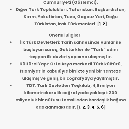
Cumhuriyeti (Gözlemci).
Diğer Türk Toplulukları: Tataristan, Başkurdistan,
Kırım, Yakutistan, Tuva, Gagauz Yeri, Doğu
Türkistan, Irak Türkmenleri.
[
1
,
2
]
Önemli Bilgiler
İlk Türk Devletleri: Tarih sahnesinde Hunlar ile
başlayan süreç, Göktürkler ile “Türk” adını
taşıyan ilk devlet yapısına ulaşmıştır.
Kültürel Yapı: Orta Asya merkezli Türk kültürü,
İslamiyet’in kabulüyle birlikte yeni bir senteze
ulaşmış ve geniş bir coğrafyaya yayılmıştır.
TDT: Türk Devletleri Teşkilatı, 4,5 milyon
kilometrekarelik coğrafyada yaklaşık 300
milyonluk bir nüfusu temsil eden kardeşlik bağına
odaklanmaktadır.
[
1
,
2
,
3
,
4
,
5
,
6
]