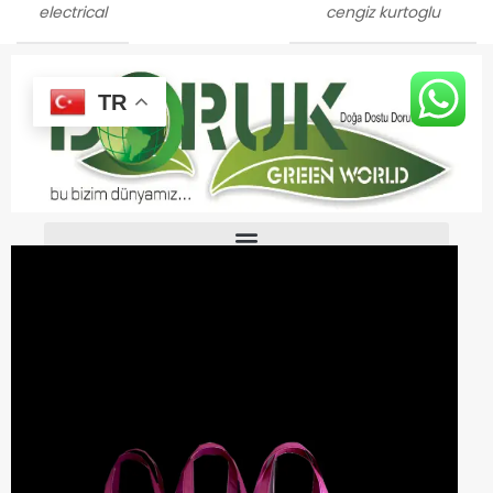
electrical
cengiz kurtoglu