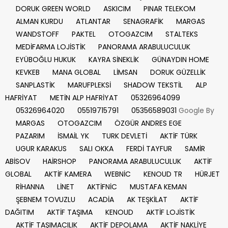
DORUK GREEN WORLD
ASKICIM
PINAR TELEKOM
ALMAN KURDU
ATLANTAR
SENAGRAFİK
MARGAS
WANDSTOFF
PAKTEL
OTOGAZCIM
STALTEKS
MEDİFARMA LOJİSTİK
PANORAMA ARABULUCULUK
EYÜBOĞLU HUKUK
KAYRA SİNEKLİK
GÜNAYDIN HOME
KEVKEB
MANA GLOBAL
LİMSAN
DORUK GÜZELLİK
SANPLASTİK
MARUFPLEKSİ
SHADOW TEKSTİL
ALP
HAFRİYAT
METİN ALP HAFRİYAT
05326964099
05326964020
05519715791
05356589031
Google By
MARGAS
OTOGAZCIM
ÖZGÜR ANDRES EGE
PAZARIM
İSMAİL YK
TURK DEVLETİ
AKTİF TÜRK
UGUR KARAKUS
SALI OKKA
FERDİ TAYFUR
SAMİR
ABİSOV
HAİRSHOP
PANORAMA ARABULUCULUK
AKTİF
GLOBAL
AKTİF KAMERA
WEBNİC
KENOUD TR
HÜRJET
RİHANNA
LİNET
AKTİFNİC
MUSTAFA KEMAN
ŞEBNEM TOVUZLU
ACADİA
AK TEŞKİLAT
AKTİF
DAĞITIM
AKTİF TAŞIMA
KENOUD
AKTİF LOJİSTİK
AKTİF TAŞIMACILIK
AKTİF DEPOLAMA
AKTİF NAKLİYE