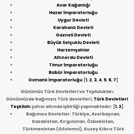
Avar Kağanlığı
Hazar İmparatorluğu
Uygur Devleti
Karahanlı Devleti
Gazneli Devleti
Büyük Selçuklu Devleti
Harzemşahlar
Altınordu Devleti
Timur İmparatorluğu
Babür İmparatorluğu
Osmanlı İmparatorluğu
[
1
,
2
,
3
,
4
,
5
,
6
,
7
]
Günümüz Türk Devletleri ve Toplulukları
Günümüzde bağımsız Türk devletleri,
Türk Devletleri
Teşkilatı
çatısı altında işbirliği yapmaktadır: [
1
,
2
]
Bağımsız Devletler: Türkiye, Azerbaycan,
Kazakistan, Kırgızistan, Özbekistan,
Türkmenistan (Gözlemci), Kuzey Kıbrıs Türk