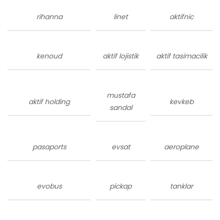
rihanna
linet
aktifnic
kenoud
aktif lojistik
aktif tasimacilik
mustafa
aktif holding
kevkeb
sandal
pasaports
evsat
aeroplane
evobus
pickap
tanklar