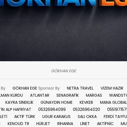
GÖKHAN EGE
n By
GÖKHAN EGE
Sponsor By
NETRA TRAVEL
VİZEM HAZIR
LMAN KURDU
ATLANTAR
SENAGRAFİK
MARGAS
WANDST
KAYRA SİNEKLİK
GÜNAYDIN HOME
KEVKEB
MANA GLOBAL
İN ALP HAFRİYAT
05326964099
05326964020
055197157
LETİ
AKTİF TÜRK
UGUR KARAKUS
SALI OKKA
FERDİ TAYF
C
KENOUD TR
HÜRJET
RİHANNA
LİNET
AKTİFNİC
MU