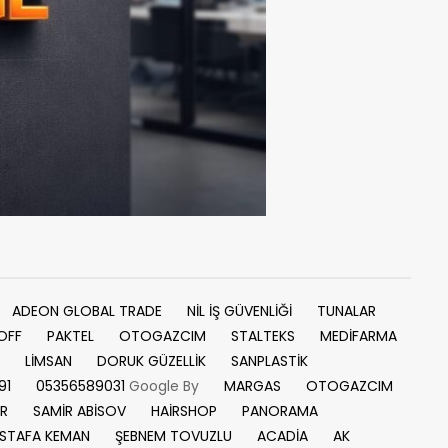
ADEON GLOBAL TRADE
NİL İŞ GÜVENLİĞİ
TUNALAR
OFF
PAKTEL
OTOGAZCIM
STALTEKS
MEDİFARMA
LİMSAN
DORUK GÜZELLİK
SANPLASTİK
91
05356589031
Google By
MARGAS
OTOGAZCIM
UR
SAMİR ABİSOV
HAİRSHOP
PANORAMA
STAFA KEMAN
ŞEBNEM TOVUZLU
ACADİA
AK