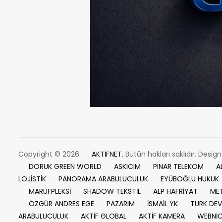
Copyright © 2026
AKTİFNET
, Bütün hakları saklıdır. Desig
DORUK GREEN WORLD
ASKICIM
PINAR TELEKOM
A
LOJİSTİK
PANORAMA ARABULUCULUK
EYÜBOĞLU HUKUK
MARUFPLEKSİ
SHADOW TEKSTİL
ALP HAFRİYAT
MET
ÖZGÜR ANDRES EGE
PAZARIM
İSMAİL YK
TURK DEV
ARABULUCULUK
AKTİF GLOBAL
AKTİF KAMERA
WEBNİ