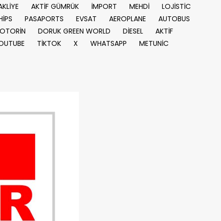
AKLİYE
AKTİF GÜMRÜK
İMPORT
MEHDİ
LOJİSTİC
HİPS
PASAPORTS
EVSAT
AEROPLANE
AUTOBUS
OTORİN
DORUK GREEN WORLD
DİESEL
AKTİF
OUTUBE
TİKTOK
X
WHATSAPP
METUNİC