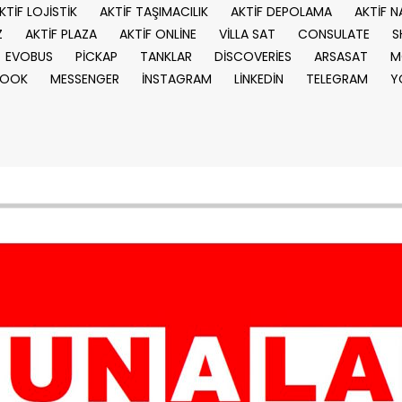
KTİF LOJİSTİK
AKTİF TAŞIMACILIK
AKTİF DEPOLAMA
AKTİF N
Z
AKTİF PLAZA
AKTİF ONLİNE
VİLLA SAT
CONSULATE
S
EVOBUS
PİCKAP
TANKLAR
DİSCOVERİES
ARSASAT
M
BOOK
MESSENGER
İNSTAGRAM
LİNKEDİN
TELEGRAM
Y