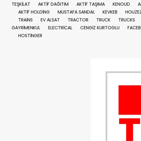
TEŞKİLAT
AKTİF DAĞITIM
AKTİF TAŞIMA
KENOUD
A
AKTİF HOLDİNG
MUSTAFA SANDAL
KEVKEB
HOUZE
TRAİNS
EV ALSAT
TRACTOR
TRUCK
TRUCKS
GAYRİMENKUL
ELECTRİCAL
CENGİZ KURTOGLU
FACE
HOSTİNGER