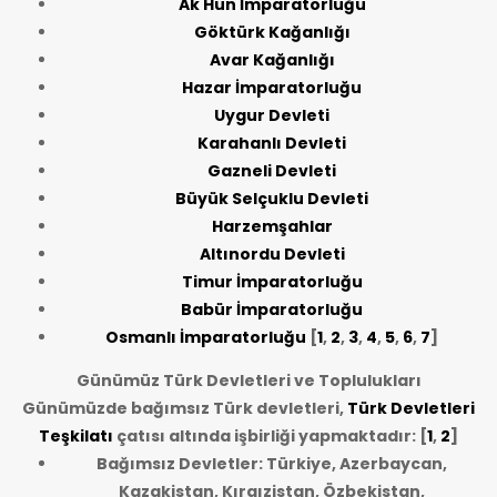
Ak Hun İmparatorluğu
Göktürk Kağanlığı
Avar Kağanlığı
Hazar İmparatorluğu
Uygur Devleti
Karahanlı Devleti
Gazneli Devleti
Büyük Selçuklu Devleti
Harzemşahlar
Altınordu Devleti
Timur İmparatorluğu
Babür İmparatorluğu
Osmanlı İmparatorluğu
[
1
,
2
,
3
,
4
,
5
,
6
,
7
]
Günümüz Türk Devletleri ve Toplulukları
Günümüzde bağımsız Türk devletleri,
Türk Devletleri
Teşkilatı
çatısı altında işbirliği yapmaktadır: [
1
,
2
]
Bağımsız Devletler: Türkiye, Azerbaycan,
Kazakistan, Kırgızistan, Özbekistan,