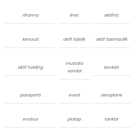
rihanna
linet
aktifnic
kenoud
aktif lojistik
aktif tasimacilik
mustafa
aktif holding
kevkeb
sandal
pasaports
evsat
aeroplane
evobus
pickap
tanklar