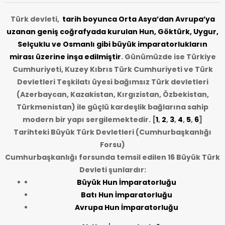
Türk devleti,
tarih
boyunca Orta Asya’dan Avrupa’ya
uzanan geniş coğrafyada kurulan Hun, Göktürk, Uygur,
Selçuklu ve Osmanlı gibi büyük imparatorlukların
mirası üzerine inşa edilmiştir
. Günümüzde ise Türkiye
Cumhuriyeti, Kuzey Kıbrıs Türk Cumhuriyeti ve Türk
Devletleri Teşkilatı üyesi bağımsız Türk devletleri
(Azerbaycan, Kazakistan, Kırgızistan, Özbekistan,
Türkmenistan) ile güçlü kardeşlik bağlarına sahip
modern bir yapı sergilemektedir. [
1
,
2
,
3
,
4
,
5
,
6
]
Tarihteki Büyük Türk Devletleri (Cumhurbaşkanlığı
Forsu)
Cumhurbaşkanlığı forsunda temsil edilen 16 Büyük Türk
Devleti şunlardır:
Büyük Hun İmparatorluğu
Batı Hun İmparatorluğu
Avrupa Hun İmparatorluğu