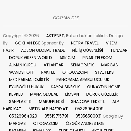
GÖKHAN EGE
Copyright © 2026
AKTİFNET
, Bütün hakları saklıdır. Design
By
GÖKHAN EGE
Sponsor By
NETRA TRAVEL
VİZEM
HAZIR
ADEON GLOBAL TRADE
NİL İŞ GÜVENLİĞİ
TUNALAR
DORUK GREEN WORLD
ASKICIM
PINAR TELEKOM
ALMAN KURDU
ATLANTAR
SENAGRAFİK
MARGAS
WANDSTOFF
PAKTEL
OTOGAZCIM
STALTEKS
MEDİFARMA LOJİSTİK
PANORAMA ARABULUCULUK
EYÜBOĞLU HUKUK
KAYRA SİNEKLİK
GÜNAYDIN HOME
KEVKEB
MANA GLOBAL
LİMSAN
DORUK GÜZELLİK
SANPLASTİK
MARUFPLEKSİ
SHADOW TEKSTİL
ALP
HAFRİYAT
METİN ALP HAFRİYAT
05326964099
05326964020
05519715791
05356589031
Google By
MARGAS
OTOGAZCIM
ÖZGÜR ANDRES EGE
PAZARIM
İSMAİL YK
TURK DEVLETİ
AKTİF TÜRK