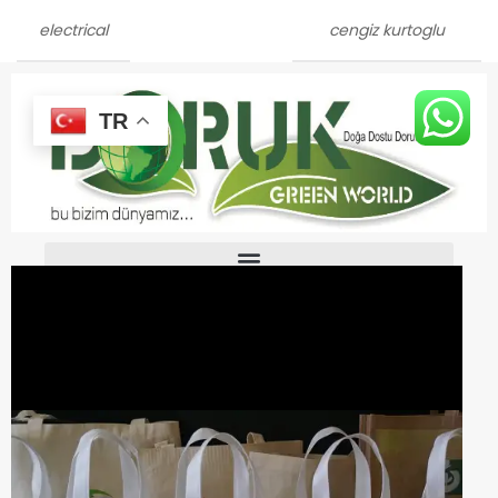
electrical
cengiz kurtoglu