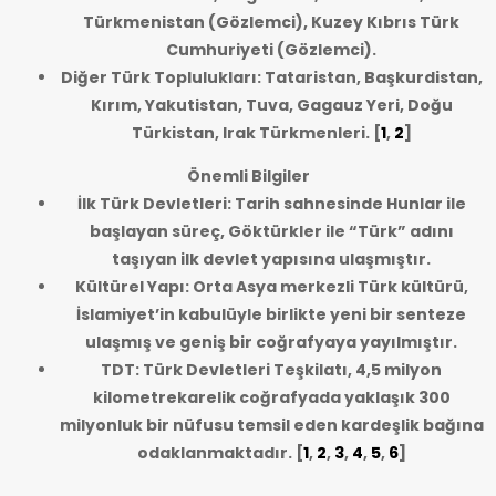
Türkmenistan (Gözlemci), Kuzey Kıbrıs Türk
Cumhuriyeti (Gözlemci).
Diğer Türk Toplulukları: Tataristan, Başkurdistan,
Kırım, Yakutistan, Tuva, Gagauz Yeri, Doğu
Türkistan, Irak Türkmenleri.
[
1
,
2
]
Önemli Bilgiler
İlk Türk Devletleri: Tarih sahnesinde Hunlar ile
başlayan süreç, Göktürkler ile “Türk” adını
taşıyan ilk devlet yapısına ulaşmıştır.
Kültürel Yapı: Orta Asya merkezli Türk kültürü,
İslamiyet’in kabulüyle birlikte yeni bir senteze
ulaşmış ve geniş bir coğrafyaya yayılmıştır.
TDT: Türk Devletleri Teşkilatı, 4,5 milyon
kilometrekarelik coğrafyada yaklaşık 300
milyonluk bir nüfusu temsil eden kardeşlik bağına
odaklanmaktadır.
[
1
,
2
,
3
,
4
,
5
,
6
]