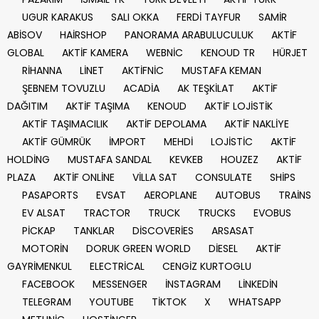
UGUR KARAKUS
SALI OKKA
FERDİ TAYFUR
SAMİR
ABİSOV
HAİRSHOP
PANORAMA ARABULUCULUK
AKTİF
GLOBAL
AKTİF KAMERA
WEBNİC
KENOUD TR
HÜRJET
RİHANNA
LİNET
AKTİFNİC
MUSTAFA KEMAN
ŞEBNEM TOVUZLU
ACADİA
AK TEŞKİLAT
AKTİF
DAĞITIM
AKTİF TAŞIMA
KENOUD
AKTİF LOJİSTİK
AKTİF TAŞIMACILIK
AKTİF DEPOLAMA
AKTİF NAKLİYE
AKTİF GÜMRÜK
İMPORT
MEHDİ
LOJİSTİC
AKTİF
HOLDİNG
MUSTAFA SANDAL
KEVKEB
HOUZEZ
AKTİF
PLAZA
AKTİF ONLİNE
VİLLA SAT
CONSULATE
SHİPS
PASAPORTS
EVSAT
AEROPLANE
AUTOBUS
TRAİNS
EV ALSAT
TRACTOR
TRUCK
TRUCKS
EVOBUS
PİCKAP
TANKLAR
DİSCOVERİES
ARSASAT
MOTORİN
DORUK GREEN WORLD
DİESEL
AKTİF
GAYRİMENKUL
ELECTRİCAL
CENGİZ KURTOGLU
FACEBOOK
MESSENGER
İNSTAGRAM
LİNKEDİN
TELEGRAM
YOUTUBE
TİKTOK
X
WHATSAPP