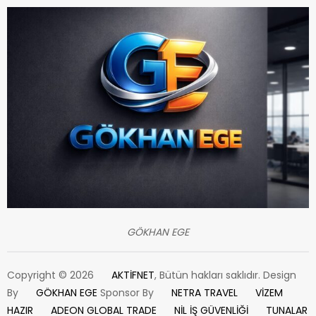
GÖKHAN EGE
Copyright © 2026
AKTİFNET
, Bütün hakları saklıdır. Design
By
GÖKHAN EGE
Sponsor By
NETRA TRAVEL
VİZEM
HAZIR
ADEON GLOBAL TRADE
NİL İŞ GÜVENLİĞİ
TUNALAR