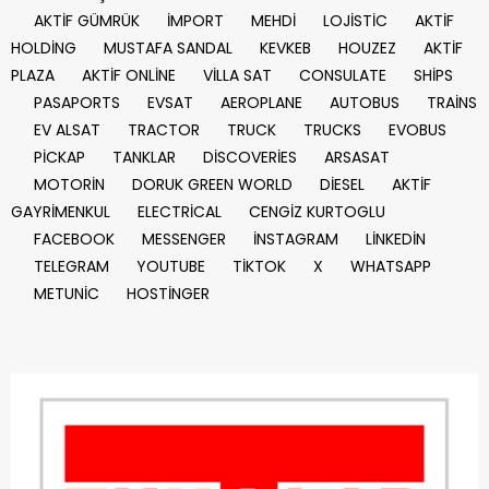
AKTİF GÜMRÜK
İMPORT
MEHDİ
LOJİSTİC
AKTİF
HOLDİNG
MUSTAFA SANDAL
KEVKEB
HOUZEZ
AKTİF
PLAZA
AKTİF ONLİNE
VİLLA SAT
CONSULATE
SHİPS
PASAPORTS
EVSAT
AEROPLANE
AUTOBUS
TRAİNS
EV ALSAT
TRACTOR
TRUCK
TRUCKS
EVOBUS
PİCKAP
TANKLAR
DİSCOVERİES
ARSASAT
MOTORİN
DORUK GREEN WORLD
DİESEL
AKTİF
GAYRİMENKUL
ELECTRİCAL
CENGİZ KURTOGLU
FACEBOOK
MESSENGER
İNSTAGRAM
LİNKEDİN
TELEGRAM
YOUTUBE
TİKTOK
X
WHATSAPP
METUNİC
HOSTİNGER