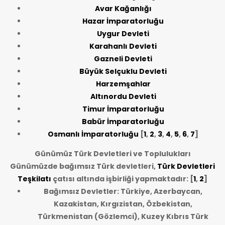
Avar Kağanlığı
Hazar İmparatorluğu
Uygur Devleti
Karahanlı Devleti
Gazneli Devleti
Büyük Selçuklu Devleti
Harzemşahlar
Altınordu Devleti
Timur İmparatorluğu
Babür İmparatorluğu
Osmanlı İmparatorluğu
[
1
,
2
,
3
,
4
,
5
,
6
,
7
]
Günümüz Türk Devletleri ve Toplulukları
Günümüzde bağımsız Türk devletleri,
Türk Devletleri
Teşkilatı
çatısı altında işbirliği yapmaktadır: [
1
,
2
]
Bağımsız Devletler: Türkiye, Azerbaycan,
Kazakistan, Kırgızistan, Özbekistan,
Türkmenistan (Gözlemci), Kuzey Kıbrıs Türk