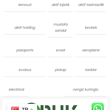
kenoud
aktif lojistik
aktif tasimacilik
mustafa
aktif holding
kevkeb
sandal
pasaports
evsat
aeroplane
evobus
pickap
tanklar
electrical
cengiz kurtoglu