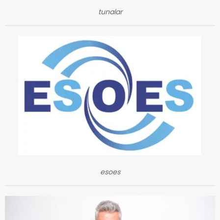
tunalar
esoes