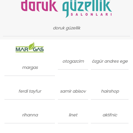
doruk güzellik
otogazcim
özgür andres ege
margas
ferdi tayfur
samir abisov
hairshop
rihanna
linet
aktifnic