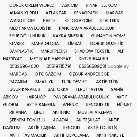
DORUK GREEN WORLD
ASKICIM
PINAR TELEKOM
ALMAN KURDU
ATLANTAR
SENAGRAFİK
MARGAS
WANDSTOFF
PAKTEL
OTOGAZCIM
STALTEKS
MEDİFARMA LOJİSTİK
PANORAMA ARABULUCULUK
EYÜBOĞLU HUKUK
KAYRA SİNEKLİK
GÜNAYDIN HOME
KEVKEB
MANA GLOBAL
LİMSAN
DORUK GÜZELLİK
SANPLASTİK
MARUFPLEKSİ
SHADOW TEKSTİL
ALP
HAFRİYAT
METİN ALP HAFRİYAT
05326964099
05326964020
05519715791
05356589031
Google By
MARGAS
OTOGAZCIM
ÖZGÜR ANDRES EGE
PAZARIM
İSMAİL YK
TURK DEVLETİ
AKTİF TÜRK
UGUR KARAKUS
SALI OKKA
FERDİ TAYFUR
SAMİR
ABİSOV
HAİRSHOP
PANORAMA ARABULUCULUK
AKTİF
GLOBAL
AKTİF KAMERA
WEBNİC
KENOUD TR
HÜRJET
RİHANNA
LİNET
AKTİFNİC
MUSTAFA KEMAN
ŞEBNEM TOVUZLU
ACADİA
AK TEŞKİLAT
AKTİF
DAĞITIM
AKTİF TAŞIMA
KENOUD
AKTİF LOJİSTİK
AKTİF TAŞIMACILIK
AKTİF DEPOLAMA
AKTİF NAKLİYE