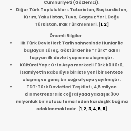
Cumhuriyeti (Gözlemci).
Diğer Türk Toplulukları: Tataristan, Başkurdistan,
Kırım, Yakutistan, Tuva, Gagauz Yeri, Doğu
Türkistan, Irak Türkmenleri.
[
1
,
2
]
Önemli Bilgiler
İlk Türk Devletleri: Tarih sahnesinde Hunlar ile
başlayan süreç, Göktürkler ile “Türk” adını
taşıyan ilk devlet yapısına ulaşmıştır.
Kültürel Yapı: Orta Asya merkezli Türk kültürü,
İslamiyet’in kabulüyle birlikte yeni bir senteze
ulaşmış ve geniş bir coğrafyaya yayılmıştır.
TDT: Türk Devletleri Teşkilatı, 4,5 milyon
kilometrekarelik coğrafyada yaklaşık 300
milyonluk bir nüfusu temsil eden kardeşlik bağına
odaklanmaktadır.
[
1
,
2
,
3
,
4
,
5
,
6
]