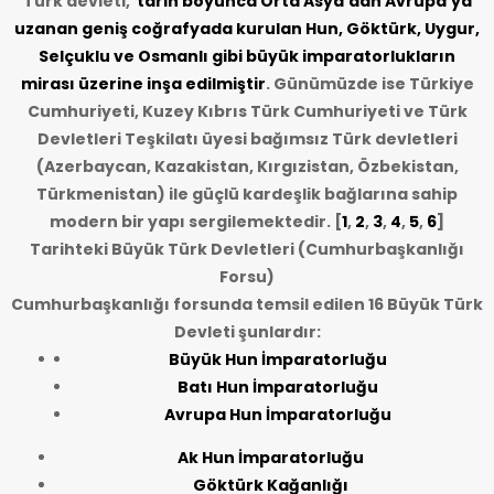
Türk devleti,
tarih
boyunca Orta Asya’dan Avrupa’ya
uzanan geniş coğrafyada kurulan Hun, Göktürk, Uygur,
Selçuklu ve Osmanlı gibi büyük imparatorlukların
mirası üzerine inşa edilmiştir
. Günümüzde ise Türkiye
Cumhuriyeti, Kuzey Kıbrıs Türk Cumhuriyeti ve Türk
Devletleri Teşkilatı üyesi bağımsız Türk devletleri
(Azerbaycan, Kazakistan, Kırgızistan, Özbekistan,
Türkmenistan) ile güçlü kardeşlik bağlarına sahip
modern bir yapı sergilemektedir. [
1
,
2
,
3
,
4
,
5
,
6
]
Tarihteki Büyük Türk Devletleri (Cumhurbaşkanlığı
Forsu)
Cumhurbaşkanlığı forsunda temsil edilen 16 Büyük Türk
Devleti şunlardır:
Büyük Hun İmparatorluğu
Batı Hun İmparatorluğu
Avrupa Hun İmparatorluğu
Ak Hun İmparatorluğu
Göktürk Kağanlığı