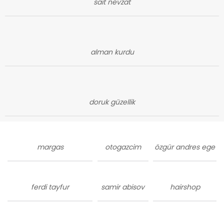
sait nevzat
alman kurdu
doruk güzellik
margas
otogazcim
özgür andres ege
ferdi tayfur
samir abisov
hairshop