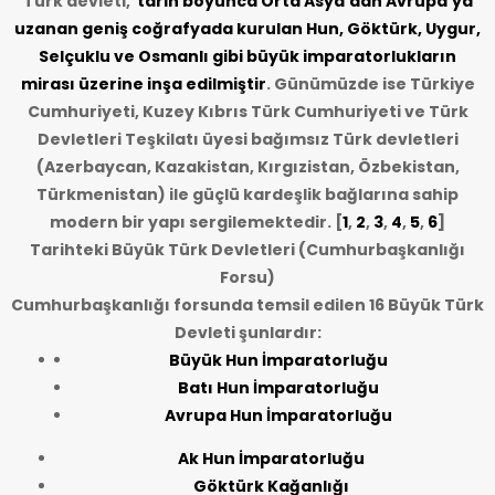
Türk devleti,
tarih
boyunca Orta Asya’dan Avrupa’ya
uzanan geniş coğrafyada kurulan Hun, Göktürk, Uygur,
Selçuklu ve Osmanlı gibi büyük imparatorlukların
mirası üzerine inşa edilmiştir
. Günümüzde ise Türkiye
Cumhuriyeti, Kuzey Kıbrıs Türk Cumhuriyeti ve Türk
Devletleri Teşkilatı üyesi bağımsız Türk devletleri
(Azerbaycan, Kazakistan, Kırgızistan, Özbekistan,
Türkmenistan) ile güçlü kardeşlik bağlarına sahip
modern bir yapı sergilemektedir. [
1
,
2
,
3
,
4
,
5
,
6
]
Tarihteki Büyük Türk Devletleri (Cumhurbaşkanlığı
Forsu)
Cumhurbaşkanlığı forsunda temsil edilen 16 Büyük Türk
Devleti şunlardır:
Büyük Hun İmparatorluğu
Batı Hun İmparatorluğu
Avrupa Hun İmparatorluğu
Ak Hun İmparatorluğu
Göktürk Kağanlığı