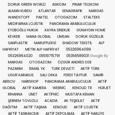
DORUK GREEN WORLD
ASKICIM
PINAR TELEKOM
ALMAN KURDU
ATLANTAR
SENAGRAFİK
MARGAS
WANDSTOFF
PAKTEL
OTOGAZCIM
STALTEKS
MEDİFARMA LOJİSTİK
PANORAMA ARABULUCULUK
EYÜBOĞLU HUKUK
KAYRA SİNEKLİK
GÜNAYDIN HOME
KEVKEB
MANA GLOBAL
LİMSAN
DORUK GÜZELLİK
SANPLASTİK
MARUFPLEKSİ
SHADOW TEKSTİL
ALP
HAFRİYAT
METİN ALP HAFRİYAT
05326964099
05326964020
05519715791
05356589031
Google By
MARGAS
OTOGAZCIM
ÖZGÜR ANDRES EGE
PAZARIM
İSMAİL YK
TURK DEVLETİ
AKTİF TÜRK
UGUR KARAKUS
SALI OKKA
FERDİ TAYFUR
SAMİR
ABİSOV
HAİRSHOP
PANORAMA ARABULUCULUK
AKTİF
GLOBAL
AKTİF KAMERA
WEBNİC
KENOUD TR
HÜRJET
RİHANNA
LİNET
AKTİFNİC
MUSTAFA KEMAN
ŞEBNEM TOVUZLU
ACADİA
AK TEŞKİLAT
AKTİF
DAĞITIM
AKTİF TAŞIMA
KENOUD
AKTİF LOJİSTİK
AKTİF TAŞIMACILIK
AKTİF DEPOLAMA
AKTİF NAKLİYE