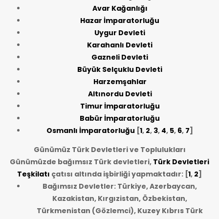
Avar Kağanlığı
Hazar İmparatorluğu
Uygur Devleti
Karahanlı Devleti
Gazneli Devleti
Büyük Selçuklu Devleti
Harzemşahlar
Altınordu Devleti
Timur İmparatorluğu
Babür İmparatorluğu
Osmanlı İmparatorluğu
[
1
,
2
,
3
,
4
,
5
,
6
,
7
]
Günümüz Türk Devletleri ve Toplulukları
Günümüzde bağımsız Türk devletleri,
Türk Devletleri
Teşkilatı
çatısı altında işbirliği yapmaktadır: [
1
,
2
]
Bağımsız Devletler: Türkiye, Azerbaycan,
Kazakistan, Kırgızistan, Özbekistan,
Türkmenistan (Gözlemci), Kuzey Kıbrıs Türk