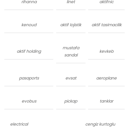
rihanna
linet
aktifnic
kenoud
aktif lojistik
aktif tasimacilik
mustafa
aktif holding
kevkeb
sandal
pasaports
evsat
aeroplane
evobus
pickap
tanklar
electrical
cengiz kurtoglu