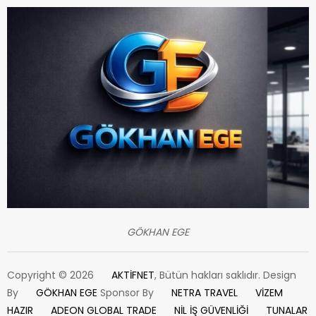
GÖKHAN EGE
Copyright © 2026
AKTİFNET
, Bütün hakları saklıdır. Design
By
GÖKHAN EGE
Sponsor By
NETRA TRAVEL
VİZEM
HAZIR
ADEON GLOBAL TRADE
NİL İŞ GÜVENLİĞİ
TUNALAR