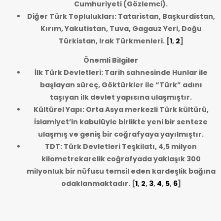
Cumhuriyeti (Gözlemci).
Diğer Türk Toplulukları: Tataristan, Başkurdistan,
Kırım, Yakutistan, Tuva, Gagauz Yeri, Doğu
Türkistan, Irak Türkmenleri.
[
1
,
2
]
Önemli Bilgiler
İlk Türk Devletleri: Tarih sahnesinde Hunlar ile
başlayan süreç, Göktürkler ile “Türk” adını
taşıyan ilk devlet yapısına ulaşmıştır.
Kültürel Yapı: Orta Asya merkezli Türk kültürü,
İslamiyet’in kabulüyle birlikte yeni bir senteze
ulaşmış ve geniş bir coğrafyaya yayılmıştır.
TDT: Türk Devletleri Teşkilatı, 4,5 milyon
kilometrekarelik coğrafyada yaklaşık 300
milyonluk bir nüfusu temsil eden kardeşlik bağına
odaklanmaktadır.
[
1
,
2
,
3
,
4
,
5
,
6
]