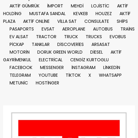
AKTİF GÜMRÜK
İMPORT
MEHDİ
LOJİSTİC
AKTİF
HOLDİNG
MUSTAFA SANDAL
KEVKEB
HOUZEZ
AKTİF
PLAZA
AKTİF ONLİNE
VİLLA SAT
CONSULATE
SHİPS
PASAPORTS
EVSAT
AEROPLANE
AUTOBUS
TRAİNS
EV ALSAT
TRACTOR
TRUCK
TRUCKS
EVOBUS
PİCKAP
TANKLAR
DİSCOVERİES
ARSASAT
MOTORİN
DORUK GREEN WORLD
DİESEL
AKTİF
GAYRİMENKUL
ELECTRİCAL
CENGİZ KURTOGLU
FACEBOOK
MESSENGER
İNSTAGRAM
LİNKEDİN
TELEGRAM
YOUTUBE
TİKTOK
X
WHATSAPP
METUNİC
HOSTİNGER