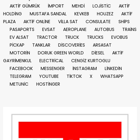
AKTİF GÜMRÜK
İMPORT
MEHDİ
LOJİSTİC
AKTİF
HOLDİNG
MUSTAFA SANDAL
KEVKEB
HOUZEZ
AKTİF
PLAZA
AKTİF ONLİNE
VİLLA SAT
CONSULATE
SHİPS
PASAPORTS
EVSAT
AEROPLANE
AUTOBUS
TRAİNS
EV ALSAT
TRACTOR
TRUCK
TRUCKS
EVOBUS
PİCKAP
TANKLAR
DİSCOVERİES
ARSASAT
MOTORİN
DORUK GREEN WORLD
DİESEL
AKTİF
GAYRİMENKUL
ELECTRİCAL
CENGİZ KURTOGLU
FACEBOOK
MESSENGER
İNSTAGRAM
LİNKEDİN
TELEGRAM
YOUTUBE
TİKTOK
X
WHATSAPP
METUNİC
HOSTİNGER