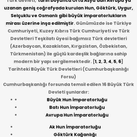
Türk devleti,
tarih
boyunca Orta Asya’dan Avrupa’ya
uzanan geniş coğrafyada kurulan Hun, Göktürk, Uygur,
Selçuklu ve Osmanlı gibi büyük imparatorlukların
mirası üzerine inşa edilmiştir
. Günümüzde ise Türkiye
Cumhuriyeti, Kuzey Kıbrıs Türk Cumhuriyeti ve Türk
Devletleri Teşkilatı üyesi bağımsız Türk devletleri
(Azerbaycan, Kazakistan, Kırgızistan, Özbekistan,
Türkmenistan) ile güçlü kardeşlik bağlarına sahip
modern bir yapı sergilemektedir. [
1
,
2
,
3
,
4
,
5
,
6
]
Tarihteki Büyük Türk Devletleri (Cumhurbaşkanlığı
Forsu)
Cumhurbaşkanlığı forsunda temsil edilen 16 Büyük Türk
Devleti şunlardır:
Büyük Hun İmparatorluğu
Batı Hun İmparatorluğu
Avrupa Hun İmparatorluğu
Ak Hun İmparatorluğu
Göktürk Kağanlığı