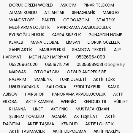
DORUK GREEN WORLD
ASKICIM
PINAR TELEKOM
ALMAN KURDU
ATLANTAR
SENAGRAFİK
MARGAS
WANDSTOFF
PAKTEL
OTOGAZCIM
STALTEKS
MEDİFARMA LOJİSTİK
PANORAMA ARABULUCULUK
EYÜBOĞLU HUKUK
KAYRA SİNEKLİK
GÜNAYDIN HOME
KEVKEB
MANA GLOBAL
LİMSAN
DORUK GÜZELLİK
SANPLASTİK
MARUFPLEKSİ
SHADOW TEKSTİL
ALP
HAFRİYAT
METİN ALP HAFRİYAT
05326964099
05326964020
05519715791
05356589031
Google By
MARGAS
OTOGAZCIM
ÖZGÜR ANDRES EGE
PAZARIM
İSMAİL YK
TURK DEVLETİ
AKTİF TÜRK
UGUR KARAKUS
SALI OKKA
FERDİ TAYFUR
SAMİR
ABİSOV
HAİRSHOP
PANORAMA ARABULUCULUK
AKTİF
GLOBAL
AKTİF KAMERA
WEBNİC
KENOUD TR
HÜRJET
RİHANNA
LİNET
AKTİFNİC
MUSTAFA KEMAN
ŞEBNEM TOVUZLU
ACADİA
AK TEŞKİLAT
AKTİF
DAĞITIM
AKTİF TAŞIMA
KENOUD
AKTİF LOJİSTİK
AKTİF TAŞIMACILIK
AKTİF DEPOLAMA
AKTİF NAKLİYE