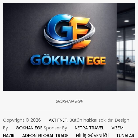
GÖKHAN EGE
Copyright © 2026
AKTİFNET
, Bütün hakları saklıdır. Design
By
GÖKHAN EGE
Sponsor By
NETRA TRAVEL
VİZEM
HAZIR
ADEON GLOBAL TRADE
NİL İŞ GÜVENLİĞİ
TUNALAR