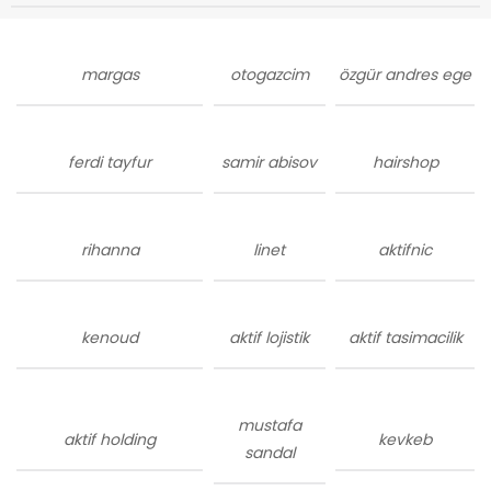
margas
otogazcim
özgür andres ege
ferdi tayfur
samir abisov
hairshop
rihanna
linet
aktifnic
kenoud
aktif lojistik
aktif tasimacilik
mustafa
aktif holding
kevkeb
sandal