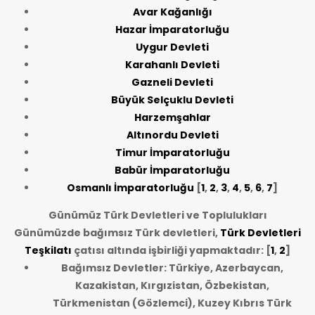
Avar Kağanlığı
Hazar İmparatorluğu
Uygur Devleti
Karahanlı Devleti
Gazneli Devleti
Büyük Selçuklu Devleti
Harzemşahlar
Altınordu Devleti
Timur İmparatorluğu
Babür İmparatorluğu
Osmanlı İmparatorluğu
[
1
,
2
,
3
,
4
,
5
,
6
,
7
]
Günümüz Türk Devletleri ve Toplulukları
Günümüzde bağımsız Türk devletleri,
Türk Devletleri
Teşkilatı
çatısı altında işbirliği yapmaktadır: [
1
,
2
]
Bağımsız Devletler: Türkiye, Azerbaycan,
Kazakistan, Kırgızistan, Özbekistan,
Türkmenistan (Gözlemci), Kuzey Kıbrıs Türk