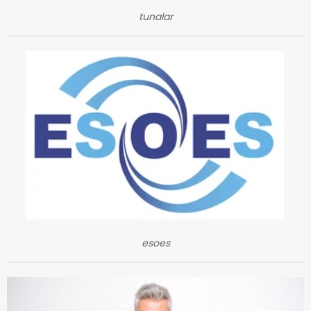
tunalar
esoes