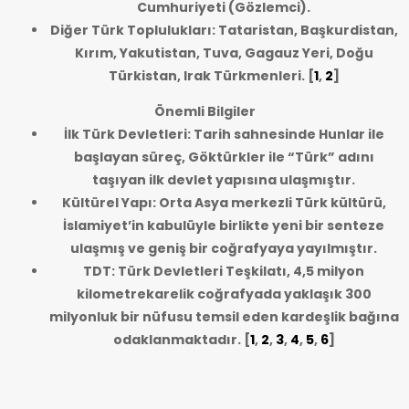
Cumhuriyeti (Gözlemci).
Diğer Türk Toplulukları: Tataristan, Başkurdistan,
Kırım, Yakutistan, Tuva, Gagauz Yeri, Doğu
Türkistan, Irak Türkmenleri.
[
1
,
2
]
Önemli Bilgiler
İlk Türk Devletleri: Tarih sahnesinde Hunlar ile
başlayan süreç, Göktürkler ile “Türk” adını
taşıyan ilk devlet yapısına ulaşmıştır.
Kültürel Yapı: Orta Asya merkezli Türk kültürü,
İslamiyet’in kabulüyle birlikte yeni bir senteze
ulaşmış ve geniş bir coğrafyaya yayılmıştır.
TDT: Türk Devletleri Teşkilatı, 4,5 milyon
kilometrekarelik coğrafyada yaklaşık 300
milyonluk bir nüfusu temsil eden kardeşlik bağına
odaklanmaktadır.
[
1
,
2
,
3
,
4
,
5
,
6
]