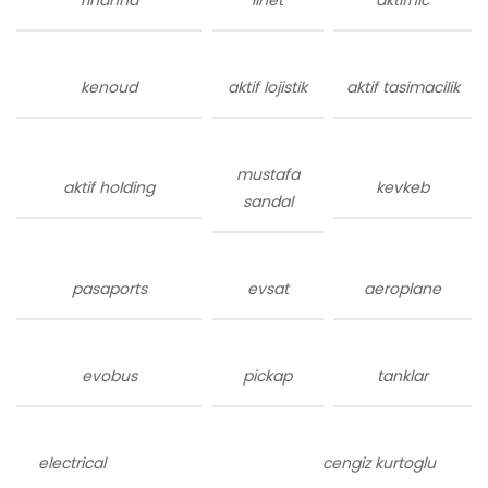
kenoud
aktif lojistik
aktif tasimacilik
mustafa
aktif holding
kevkeb
sandal
pasaports
evsat
aeroplane
evobus
pickap
tanklar
electrical
cengiz kurtoglu