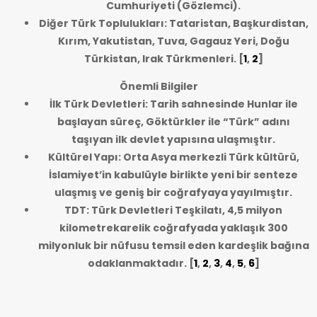
Cumhuriyeti (Gözlemci).
Diğer Türk Toplulukları: Tataristan, Başkurdistan,
Kırım, Yakutistan, Tuva, Gagauz Yeri, Doğu
Türkistan, Irak Türkmenleri.
[
1
,
2
]
Önemli Bilgiler
İlk Türk Devletleri: Tarih sahnesinde Hunlar ile
başlayan süreç, Göktürkler ile “Türk” adını
taşıyan ilk devlet yapısına ulaşmıştır.
Kültürel Yapı: Orta Asya merkezli Türk kültürü,
İslamiyet’in kabulüyle birlikte yeni bir senteze
ulaşmış ve geniş bir coğrafyaya yayılmıştır.
TDT: Türk Devletleri Teşkilatı, 4,5 milyon
kilometrekarelik coğrafyada yaklaşık 300
milyonluk bir nüfusu temsil eden kardeşlik bağına
odaklanmaktadır.
[
1
,
2
,
3
,
4
,
5
,
6
]