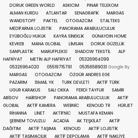
DORUK GREEN WORLD
ASKICIM
PINAR TELEKOM
ALMAN KURDU
ATLANTAR
SENAGRAFİK
MARGAS
WANDSTOFF
PAKTEL
OTOGAZCIM
STALTEKS
MEDİFARMA LOJİSTİK
PANORAMA ARABULUCULUK
EYÜBOĞLU HUKUK
KAYRA SİNEKLİK
GÜNAYDIN HOME
KEVKEB
MANA GLOBAL
LİMSAN
DORUK GÜZELLİK
SANPLASTİK
MARUFPLEKSİ
SHADOW TEKSTİL
ALP
HAFRİYAT
METİN ALP HAFRİYAT
05326964099
05326964020
05519715791
05356589031
Google By
MARGAS
OTOGAZCIM
ÖZGÜR ANDRES EGE
PAZARIM
İSMAİL YK
TURK DEVLETİ
AKTİF TÜRK
UGUR KARAKUS
SALI OKKA
FERDİ TAYFUR
SAMİR
ABİSOV
HAİRSHOP
PANORAMA ARABULUCULUK
AKTİF
GLOBAL
AKTİF KAMERA
WEBNİC
KENOUD TR
HÜRJET
RİHANNA
LİNET
AKTİFNİC
MUSTAFA KEMAN
ŞEBNEM TOVUZLU
ACADİA
AK TEŞKİLAT
AKTİF
DAĞITIM
AKTİF TAŞIMA
KENOUD
AKTİF LOJİSTİK
AKTİF TAŞIMACILIK
AKTİF DEPOLAMA
AKTİF NAKLİYE