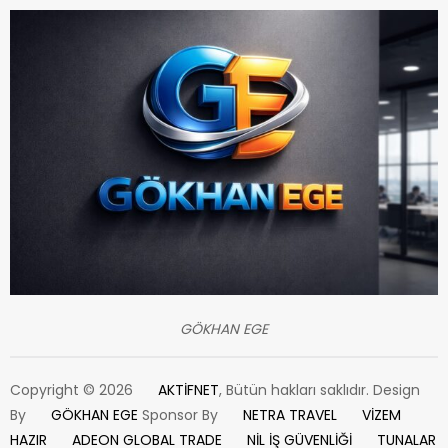
GÖKHAN EGE
Copyright © 2026
AKTİFNET
, Bütün hakları saklıdır. Design
By
GÖKHAN EGE
Sponsor By
NETRA TRAVEL
VİZEM
HAZIR
ADEON GLOBAL TRADE
NİL İŞ GÜVENLİĞİ
TUNALAR