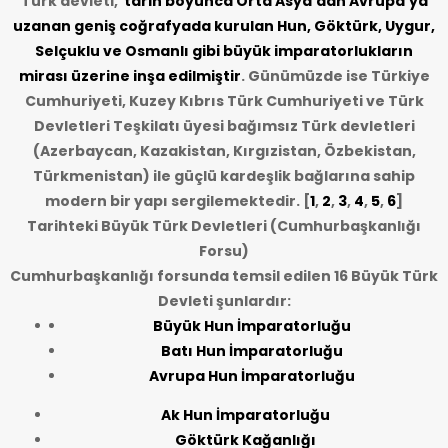
Türk devleti,
tarih
boyunca Orta Asya’dan Avrupa’ya
uzanan geniş coğrafyada kurulan Hun, Göktürk, Uygur,
Selçuklu ve Osmanlı gibi büyük imparatorlukların
mirası üzerine inşa edilmiştir
. Günümüzde ise Türkiye
Cumhuriyeti, Kuzey Kıbrıs Türk Cumhuriyeti ve Türk
Devletleri Teşkilatı üyesi bağımsız Türk devletleri
(Azerbaycan, Kazakistan, Kırgızistan, Özbekistan,
Türkmenistan) ile güçlü kardeşlik bağlarına sahip
modern bir yapı sergilemektedir. [
1
,
2
,
3
,
4
,
5
,
6
]
Tarihteki Büyük Türk Devletleri (Cumhurbaşkanlığı
Forsu)
Cumhurbaşkanlığı forsunda temsil edilen 16 Büyük Türk
Devleti şunlardır:
Büyük Hun İmparatorluğu
Batı Hun İmparatorluğu
Avrupa Hun İmparatorluğu
Ak Hun İmparatorluğu
Göktürk Kağanlığı