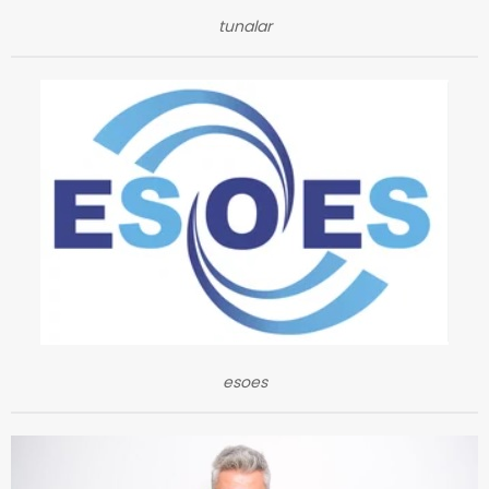
tunalar
esoes