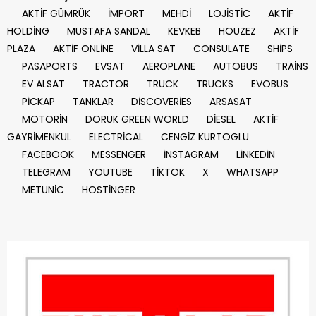
AKTİF GÜMRÜK
İMPORT
MEHDİ
LOJİSTİC
AKTİF
HOLDİNG
MUSTAFA SANDAL
KEVKEB
HOUZEZ
AKTİF
PLAZA
AKTİF ONLİNE
VİLLA SAT
CONSULATE
SHİPS
PASAPORTS
EVSAT
AEROPLANE
AUTOBUS
TRAİNS
EV ALSAT
TRACTOR
TRUCK
TRUCKS
EVOBUS
PİCKAP
TANKLAR
DİSCOVERİES
ARSASAT
MOTORİN
DORUK GREEN WORLD
DİESEL
AKTİF
GAYRİMENKUL
ELECTRİCAL
CENGİZ KURTOGLU
FACEBOOK
MESSENGER
İNSTAGRAM
LİNKEDİN
TELEGRAM
YOUTUBE
TİKTOK
X
WHATSAPP
METUNİC
HOSTİNGER