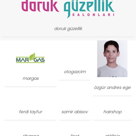
doruk güzellik
otogazcim
margas
özgür andres ege
ferdi tayfur
samir abisov
hairshop
rihanna
linet
aktifnic