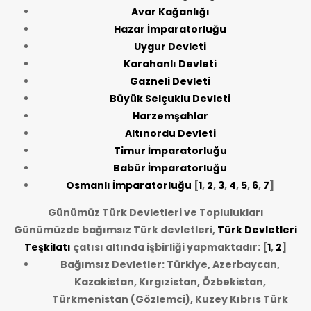
Avar Kağanlığı
Hazar İmparatorluğu
Uygur Devleti
Karahanlı Devleti
Gazneli Devleti
Büyük Selçuklu Devleti
Harzemşahlar
Altınordu Devleti
Timur İmparatorluğu
Babür İmparatorluğu
Osmanlı İmparatorluğu
[
1
,
2
,
3
,
4
,
5
,
6
,
7
]
Günümüz Türk Devletleri ve Toplulukları
Günümüzde bağımsız Türk devletleri,
Türk Devletleri
Teşkilatı
çatısı altında işbirliği yapmaktadır: [
1
,
2
]
Bağımsız Devletler: Türkiye, Azerbaycan,
Kazakistan, Kırgızistan, Özbekistan,
Türkmenistan (Gözlemci), Kuzey Kıbrıs Türk