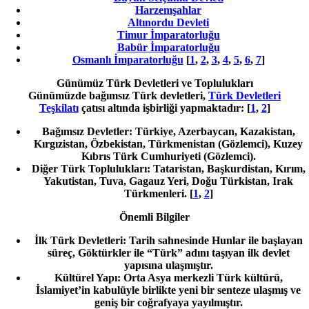
Harzemşahlar
Altınordu Devleti
Timur İmparatorluğu
Babür İmparatorluğu
Osmanlı İmparatorluğu
[
1
,
2
,
3
,
4
,
5
,
6
,
7
]
Günümüz Türk Devletleri ve Toplulukları
Günümüzde bağımsız Türk devletleri,
Türk Devletleri
Teşkilatı
çatısı altında işbirliği yapmaktadır: [
1
,
2
]
Bağımsız Devletler: Türkiye, Azerbaycan, Kazakistan,
Kırgızistan, Özbekistan, Türkmenistan (Gözlemci), Kuzey
Kıbrıs Türk Cumhuriyeti (Gözlemci).
Diğer Türk Toplulukları: Tataristan, Başkurdistan, Kırım,
Yakutistan, Tuva, Gagauz Yeri, Doğu Türkistan, Irak
Türkmenleri.
[
1
,
2
]
Önemli Bilgiler
İlk Türk Devletleri: Tarih sahnesinde Hunlar ile başlayan
süreç, Göktürkler ile “Türk” adını taşıyan ilk devlet
yapısına ulaşmıştır.
Kültürel Yapı: Orta Asya merkezli Türk kültürü,
İslamiyet’in kabulüyle birlikte yeni bir senteze ulaşmış ve
geniş bir coğrafyaya yayılmıştır.