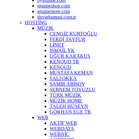
hygruppe.com
gruppeshop.com
gruppestore.com
duvarkumasi.com.tr
HOSTİNG
MÜZİK
CENGİZ KURTOĞLU
FERDİ TAYFUR
LİNET
İSMAİL YK
UĞUR KARAKUŞ
KENOUD TR
KENOUD
MUSTAFA KEMAN
SALI OKKA
SAMİR ABİSOV
ŞEBNEM TOVUZLU
TÜRK MÜZİK
MÜZİK HOME
TALEH HÜSEYN
GÖKHAN EGE TR
WEB
AKTİF WEB
WEBDATA
WEBNİC