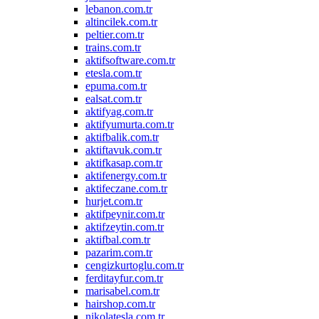
lebanon.com.tr
altincilek.com.tr
peltier.com.tr
trains.com.tr
aktifsoftware.com.tr
etesla.com.tr
epuma.com.tr
ealsat.com.tr
aktifyag.com.tr
aktifyumurta.com.tr
aktifbalik.com.tr
aktiftavuk.com.tr
aktifkasap.com.tr
aktifenergy.com.tr
aktifeczane.com.tr
hurjet.com.tr
aktifpeynir.com.tr
aktifzeytin.com.tr
aktifbal.com.tr
pazarim.com.tr
cengizkurtoglu.com.tr
ferditayfur.com.tr
marisabel.com.tr
hairshop.com.tr
nikolatesla.com.tr