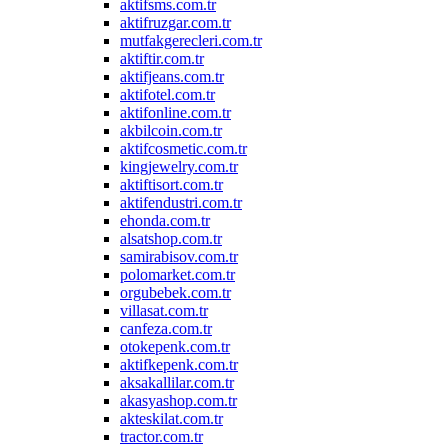
aktifsms.com.tr
aktifruzgar.com.tr
mutfakgerecleri.com.tr
aktiftir.com.tr
aktifjeans.com.tr
aktifotel.com.tr
aktifonline.com.tr
akbilcoin.com.tr
aktifcosmetic.com.tr
kingjewelry.com.tr
aktiftisort.com.tr
aktifendustri.com.tr
ehonda.com.tr
alsatshop.com.tr
samirabisov.com.tr
polomarket.com.tr
orgubebek.com.tr
villasat.com.tr
canfeza.com.tr
otokepenk.com.tr
aktifkepenk.com.tr
aksakallilar.com.tr
akasyashop.com.tr
akteskilat.com.tr
tractor.com.tr