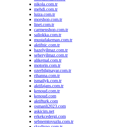
nikola.com.tr
mehdi.com.tr
luiza.com.tr
morshop.com.tr
linet.com.tr
carmenshop.com.tr
saliokka.com.tr
mustafakeman.com.tr
aktifnic.com.tr
hazelyilmaz.com.tr
seheryilmaz.com.tr
alikemal.com.tr
motorin.com.tr
ozerbilgisayar.com.tr
rihanna.com.tr
ismailyk.com.tr
aktifajans.com.tr
kenoud.com.tr
kenoud.com
aktifturk.com
osmanli2023.com
askicim.net
erkekcedergi.com
sebnemtovuzlu.com.tr
skydispo.com.tr