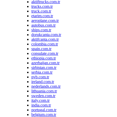
aktiftrucks.com.tr
trucks.com.tr
truck.com.tr
etarim.com.tr
aeroplane.com.tr
autobus.com.tr
ships.com.tr
dorukcanta.com.tr
aktifcanta.com.tr
colombia.com.tr
spain.com.tr
consulate.com.tr
ethiopia.com.tr
azerbaijan.com.tr
sirbistan.com.tr
serbia.com.tr
pvb.com.tr
ireland.com.tr
nederlands.com.tr
lithuania.com.tr
sweden.com.tr
italy.com.tr
india.com.tr
portugal.com.tr
belgium.com.tr