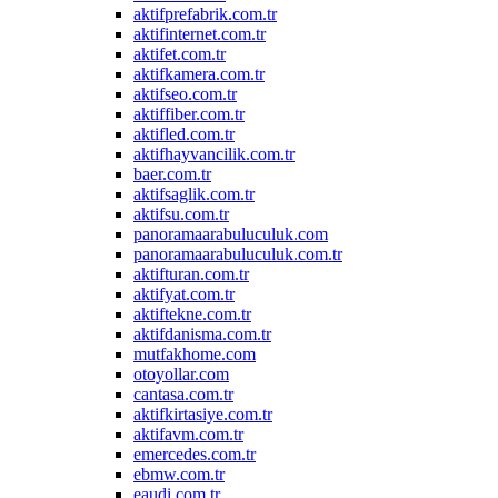
aktifprefabrik.com.tr
aktifinternet.com.tr
aktifet.com.tr
aktifkamera.com.tr
aktifseo.com.tr
aktiffiber.com.tr
aktifled.com.tr
aktifhayvancilik.com.tr
baer.com.tr
aktifsaglik.com.tr
aktifsu.com.tr
panoramaarabuluculuk.com
panoramaarabuluculuk.com.tr
aktifturan.com.tr
aktifyat.com.tr
aktiftekne.com.tr
aktifdanisma.com.tr
mutfakhome.com
otoyollar.com
cantasa.com.tr
aktifkirtasiye.com.tr
aktifavm.com.tr
emercedes.com.tr
ebmw.com.tr
eaudi.com.tr