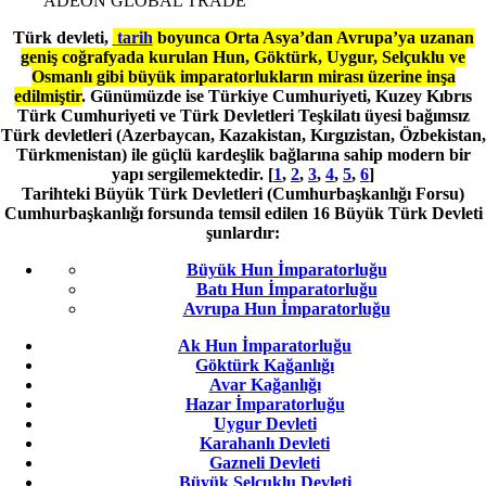
ADEON GLOBAL TRADE
Türk devleti,
tarih
boyunca Orta Asya’dan Avrupa’ya uzanan
geniş coğrafyada kurulan Hun, Göktürk, Uygur, Selçuklu ve
Osmanlı gibi büyük imparatorlukların mirası üzerine inşa
edilmiştir
. Günümüzde ise Türkiye Cumhuriyeti, Kuzey Kıbrıs
Türk Cumhuriyeti ve Türk Devletleri Teşkilatı üyesi bağımsız
Türk devletleri (Azerbaycan, Kazakistan, Kırgızistan, Özbekistan,
Türkmenistan) ile güçlü kardeşlik bağlarına sahip modern bir
yapı sergilemektedir. [
1
,
2
,
3
,
4
,
5
,
6
]
Tarihteki Büyük Türk Devletleri (Cumhurbaşkanlığı Forsu)
Cumhurbaşkanlığı forsunda temsil edilen 16 Büyük Türk Devleti
şunlardır:
Büyük Hun İmparatorluğu
Batı Hun İmparatorluğu
Avrupa Hun İmparatorluğu
Ak Hun İmparatorluğu
Göktürk Kağanlığı
Avar Kağanlığı
Hazar İmparatorluğu
Uygur Devleti
Karahanlı Devleti
Gazneli Devleti
Büyük Selçuklu Devleti