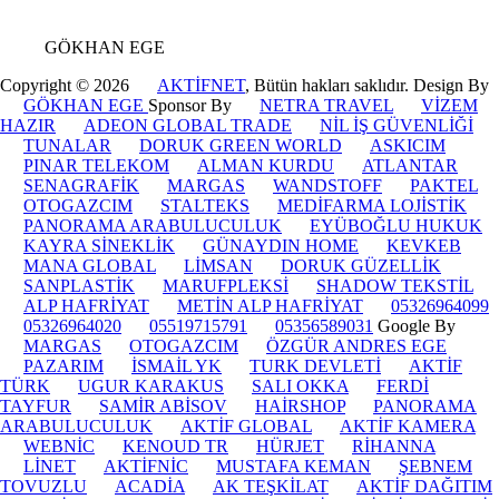
GÖKHAN EGE
Copyright © 2026
AKTİFNET
, Bütün hakları saklıdır. Design By
GÖKHAN EGE
Sponsor By
NETRA TRAVEL
VİZEM
HAZIR
ADEON GLOBAL TRADE
NİL İŞ GÜVENLİĞİ
TUNALAR
DORUK GREEN WORLD
ASKICIM
PINAR TELEKOM
ALMAN KURDU
ATLANTAR
SENAGRAFİK
MARGAS
WANDSTOFF
PAKTEL
OTOGAZCIM
STALTEKS
MEDİFARMA LOJİSTİK
PANORAMA ARABULUCULUK
EYÜBOĞLU HUKUK
KAYRA SİNEKLİK
GÜNAYDIN HOME
KEVKEB
MANA GLOBAL
LİMSAN
DORUK GÜZELLİK
SANPLASTİK
MARUFPLEKSİ
SHADOW TEKSTİL
ALP HAFRİYAT
METİN ALP HAFRİYAT
05326964099
05326964020
05519715791
05356589031
Google By
MARGAS
OTOGAZCIM
ÖZGÜR ANDRES EGE
PAZARIM
İSMAİL YK
TURK DEVLETİ
AKTİF
TÜRK
UGUR KARAKUS
SALI OKKA
FERDİ
TAYFUR
SAMİR ABİSOV
HAİRSHOP
PANORAMA
ARABULUCULUK
AKTİF GLOBAL
AKTİF KAMERA
WEBNİC
KENOUD TR
HÜRJET
RİHANNA
LİNET
AKTİFNİC
MUSTAFA KEMAN
ŞEBNEM
TOVUZLU
ACADİA
AK TEŞKİLAT
AKTİF DAĞITIM