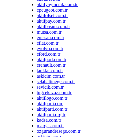
aktifyayincilik.com.tr
epeugeot.com.tr
aktifofset.com.tr
aktifpay.com.tr
aktifbasim.com.tr
mutsa.com.tr
enissan.com.tr
efiat.com.tr
evolvo.com.tr
eford.com.tr
aktifport.com.tr
erenault.com.tr
tanklar.com.tr
askicim.com.tr
selahattinege.com.tr
sevicik.com.tr
tugcekazaz.com.tr
aktiflogo.com.tr
aktifparti.com
aktifparti.com.tr
aktifparti.org.tr
kadsa.com.tr
margas.com.tr
ozgurandresege.com.tr
askicim.com