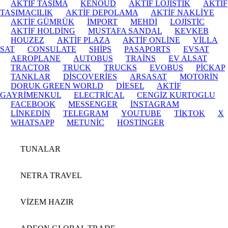
AKTİF TAŞIMA
KENOUD
AKTİF LOJİSTİK
AKTİF
TAŞIMACILIK
AKTİF DEPOLAMA
AKTİF NAKLİYE
AKTİF GÜMRÜK
İMPORT
MEHDİ
LOJİSTİC
AKTİF HOLDİNG
MUSTAFA SANDAL
KEVKEB
HOUZEZ
AKTİF PLAZA
AKTİF ONLİNE
VİLLA
SAT
CONSULATE
SHİPS
PASAPORTS
EVSAT
AEROPLANE
AUTOBUS
TRAİNS
EV ALSAT
TRACTOR
TRUCK
TRUCKS
EVOBUS
PİCKAP
TANKLAR
DİSCOVERİES
ARSASAT
MOTORİN
DORUK GREEN WORLD
DİESEL
AKTİF
GAYRİMENKUL
ELECTRİCAL
CENGİZ KURTOGLU
FACEBOOK
MESSENGER
İNSTAGRAM
LİNKEDİN
TELEGRAM
YOUTUBE
TİKTOK
X
WHATSAPP
METUNİC
HOSTİNGER
TUNALAR
NETRA TRAVEL
VİZEM HAZIR