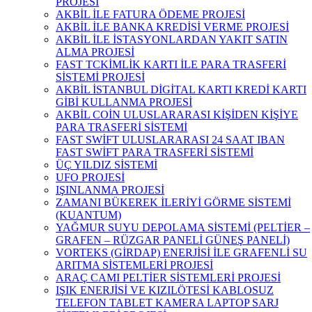
PROJESİ
AKBİL İLE FATURA ÖDEME PROJESİ
AKBİL İLE BANKA KREDİSİ VERME PROJESİ
AKBİL İLE İSTASYONLARDAN YAKIT SATIN
ALMA PROJESİ
FAST TCKİMLİK KARTI İLE PARA TRASFERİ
SİSTEMİ PROJESİ
AKBİL İSTANBUL DİGİTAL KARTI KREDİ KARTI
GİBİ KULLANMA PROJESİ
AKBİL COİN ULUSLARARASI KİŞİDEN KİŞİYE
PARA TRASFERİ SİSTEMİ
FAST SWİFT ULUSLARARASI 24 SAAT IBAN
FAST SWİFT PARA TRASFERİ SİSTEMİ
ÜÇ YILDIZ SİSTEMİ
UFO PROJESİ
IŞINLANMA PROJESİ
ZAMANI BÜKEREK İLERİYİ GÖRME SİSTEMİ
(KUANTUM)
YAĞMUR SUYU DEPOLAMA SİSTEMİ (PELTİER –
GRAFEN – RÜZGAR PANELİ GÜNEŞ PANELİ)
VORTEKS (GİRDAP) ENERJİSİ İLE GRAFENLİ SU
ARITMA SİSTEMLERİ PROJESİ
ARAÇ CAMI PELTİER SİSTEMLERİ PROJESİ
IŞIK ENERJİSİ VE KIZILÖTESİ KABLOSUZ
TELEFON TABLET KAMERA LAPTOP SARJ