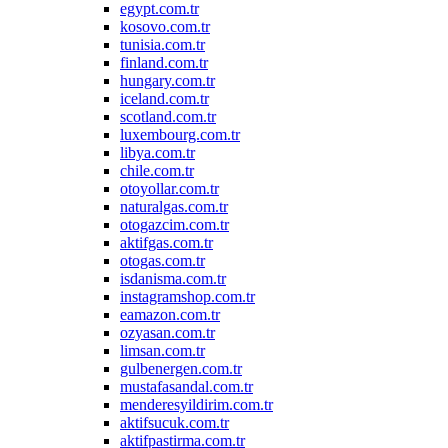
egypt.com.tr
kosovo.com.tr
tunisia.com.tr
finland.com.tr
hungary.com.tr
iceland.com.tr
scotland.com.tr
luxembourg.com.tr
libya.com.tr
chile.com.tr
otoyollar.com.tr
naturalgas.com.tr
otogazcim.com.tr
aktifgas.com.tr
otogas.com.tr
isdanisma.com.tr
instagramshop.com.tr
eamazon.com.tr
ozyasan.com.tr
limsan.com.tr
gulbenergen.com.tr
mustafasandal.com.tr
menderesyildirim.com.tr
aktifsucuk.com.tr
aktifpastirma.com.tr