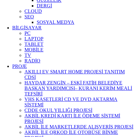
GÜZELLİK
DERGİ
CLOUD
SEO
SOSYAL MEDYA
BİLGİSAYAR
PC
LAPTOP
TABLET
MOBİLE
TV
RADİO
PROJE
AKILLI EV SMART HOME PROJESİ TANITIM
CDSİ
HAYDAR ZENGİN – ESKİ FATİH BELEDİYE
BAŞKAN YARDIMCISI– KURANI KERİM MEALİ
TEFSİRİ
VHS KASETLERİ CD VE DVD AKTARMA
SİSTEMİ
CDDE OKUL YILLIĞI PROJESİ
AKBİL KREDİ KARTI İLE ÖDEME SİSTEMİ
PROJESİ
AKBİL İLE MARKETLERDE ALIŞVERİŞ PROJESİ
AKBİL İLE QRKOD İLE OTOBÜSE BİNME