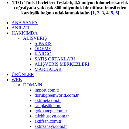
TDT: Türk Devletleri Teşkilatı, 4,5 milyon kilometrekarelik
coğrafyada yaklaşık 300 milyonluk bir nüfusu temsil eden
kardeşlik bağına odaklanmaktadır.
[
1
,
2
,
3
,
4
,
5
,
6
]
ANA SAYFA
ANILAR
HAKKIMDA
ALIŞVERİŞ
SİPARİŞ
ÖDEME
KARGO
SATIŞ ORTAKLARI
ALIŞVERİŞ MERKEZLERİ
MARKALAR
ÜRÜNLER
WEB
DOMAİN
import.com.tr
dorukgreenworld.com.tr
aktifnet.com.tr
sanplastik.com
gokhanege.com.tr
talehhuseyn.com.tr
aktifsan.com.tr
aktifsanayi.com.tr