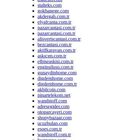
stalteks.com
gokhanege.com
akdergah.com.tr
elyafcanta.com.tr
pazarcantasi.com.tr
pazarcantasi.com.tr
alisveriscantasi.com.tr
bezcantasi.com.tr
aktifkaravan.com.tr
askıcım.com.tr
elbiseaskisi.com.tr
enginsilusu.com.tr
gunaydinhome.com
digdemhome.com
digdemhome.com.tr
akbilcoin.com
pinartelekom.net
wandstoff.com
adresegider.com
otoparcayeri.com
shopybazaar.com
ucuzbulan.com
esoes.com.tr
wandstoff.com.tr