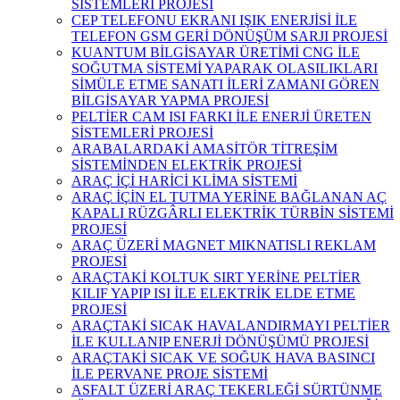
SİSTEMLERİ PROJESİ
CEP TELEFONU EKRANI IŞIK ENERJİSİ İLE
TELEFON GSM GERİ DÖNÜŞÜM SARJI PROJESİ
KUANTUM BİLGİSAYAR ÜRETİMİ CNG İLE
SOĞUTMA SİSTEMİ YAPARAK OLASILIKLARI
SİMÜLE ETME SANATI İLERİ ZAMANI GÖREN
BİLGİSAYAR YAPMA PROJESİ
PELTİER CAM ISI FARKI İLE ENERJİ ÜRETEN
SİSTEMLERİ PROJESİ
ARABALARDAKİ AMASİTÖR TİTREŞİM
SİSTEMİNDEN ELEKTRİK PROJESİ
ARAÇ İÇİ HARİCİ KLİMA SİSTEMİ
ARAÇ İÇİN EL TUTMA YERİNE BAĞLANAN AÇ
KAPALI RÜZGÂRLI ELEKTRİK TÜRBİN SİSTEMİ
PROJESİ
ARAÇ ÜZERİ MAGNET MIKNATISLI REKLAM
PROJESİ
ARAÇTAKİ KOLTUK SIRT YERİNE PELTİER
KILIF YAPIP ISI İLE ELEKTRİK ELDE ETME
PROJESİ
ARAÇTAKİ SICAK HAVALANDIRMAYI PELTİER
İLE KULLANIP ENERJİ DÖNÜŞÜMÜ PROJESİ
ARAÇTAKİ SICAK VE SOĞUK HAVA BASINCI
İLE PERVANE PROJE SİSTEMİ
ASFALT ÜZERİ ARAÇ TEKERLEĞİ SÜRTÜNME