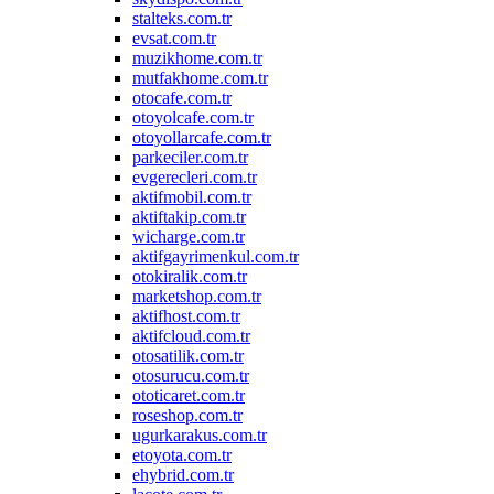
stalteks.com.tr
evsat.com.tr
muzikhome.com.tr
mutfakhome.com.tr
otocafe.com.tr
otoyolcafe.com.tr
otoyollarcafe.com.tr
parkeciler.com.tr
evgerecleri.com.tr
aktifmobil.com.tr
aktiftakip.com.tr
wicharge.com.tr
aktifgayrimenkul.com.tr
otokiralik.com.tr
marketshop.com.tr
aktifhost.com.tr
aktifcloud.com.tr
otosatilik.com.tr
otosurucu.com.tr
ototicaret.com.tr
roseshop.com.tr
ugurkarakus.com.tr
etoyota.com.tr
ehybrid.com.tr