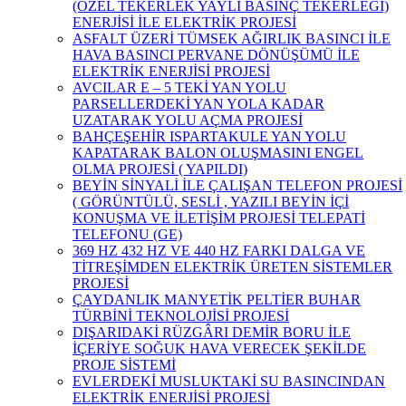
(ÖZEL TEKERLEK YAYLI BASINÇ TEKERLEĞİ)
ENERJİSİ İLE ELEKTRİK PROJESİ
ASFALT ÜZERİ TÜMSEK AĞIRLIK BASINCI İLE
HAVA BASINCI PERVANE DÖNÜŞÜMÜ İLE
ELEKTRİK ENERJİSİ PROJESİ
AVCILAR E – 5 TEKİ YAN YOLU
PARSELLERDEKİ YAN YOLA KADAR
UZATARAK YOLU AÇMA PROJESİ
BAHÇEŞEHİR ISPARTAKULE YAN YOLU
KAPATARAK BALON OLUŞMASINI ENGEL
OLMA PROJESİ ( YAPILDI)
BEYİN SİNYALİ İLE ÇALIŞAN TELEFON PROJESİ
( GÖRÜNTÜLÜ, SESLİ , YAZILI BEYİN İÇİ
KONUŞMA VE İLETİŞİM PROJESİ TELEPATİ
TELEFONU (GE)
369 HZ 432 HZ VE 440 HZ FARKI DALGA VE
TİTREŞİMDEN ELEKTRİK ÜRETEN SİSTEMLER
PROJESİ
ÇAYDANLIK MANYETİK PELTİER BUHAR
TÜRBİNİ TEKNOLOJİSİ PROJESİ
DIŞARIDAKİ RÜZGÂRI DEMİR BORU İLE
İÇERİYE SOĞUK HAVA VERECEK ŞEKİLDE
PROJE SİSTEMİ
EVLERDEKİ MUSLUKTAKİ SU BASINCINDAN
ELEKTRİK ENERJİSİ PROJESİ