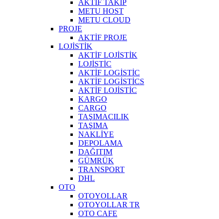
AKTİF TAKİP
METU HOST
METU CLOUD
PROJE
AKTİF PROJE
LOJİSTİK
AKTİF LOJİSTİK
LOJİSTİC
AKTİF LOGİSTİC
AKTİF LOGİSTİCS
AKTİF LOJİSTİC
KARGO
CARGO
TAŞIMACILIK
TAŞIMA
NAKLİYE
DEPOLAMA
DAĞITIM
GÜMRÜK
TRANSPORT
DHL
OTO
OTOYOLLAR
OTOYOLLAR TR
OTO CAFE