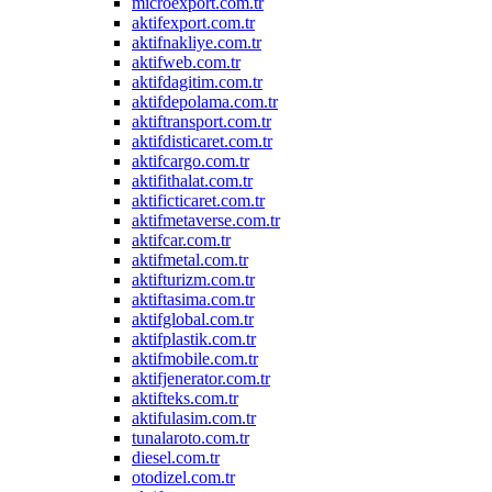
microexport.com.tr
aktifexport.com.tr
aktifnakliye.com.tr
aktifweb.com.tr
aktifdagitim.com.tr
aktifdepolama.com.tr
aktiftransport.com.tr
aktifdisticaret.com.tr
aktifcargo.com.tr
aktifithalat.com.tr
aktificticaret.com.tr
aktifmetaverse.com.tr
aktifcar.com.tr
aktifmetal.com.tr
aktifturizm.com.tr
aktiftasima.com.tr
aktifglobal.com.tr
aktifplastik.com.tr
aktifmobile.com.tr
aktifjenerator.com.tr
aktifteks.com.tr
aktifulasim.com.tr
tunalaroto.com.tr
diesel.com.tr
otodizel.com.tr