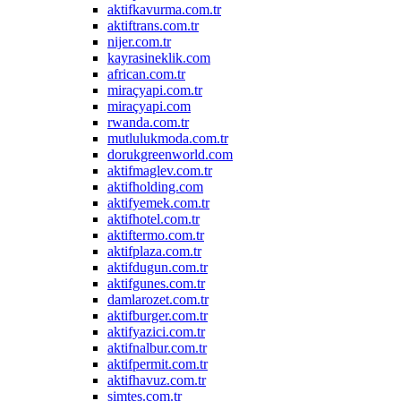
aktifkavurma.com.tr
aktiftrans.com.tr
nijer.com.tr
kayrasineklik.com
african.com.tr
miraçyapi.com.tr
miraçyapi.com
rwanda.com.tr
mutlulukmoda.com.tr
dorukgreenworld.com
aktifmaglev.com.tr
aktifholding.com
aktifyemek.com.tr
aktifhotel.com.tr
aktiftermo.com.tr
aktifplaza.com.tr
aktifdugun.com.tr
aktifgunes.com.tr
damlarozet.com.tr
aktifburger.com.tr
aktifyazici.com.tr
aktifnalbur.com.tr
aktifpermit.com.tr
aktifhavuz.com.tr
simtes.com.tr