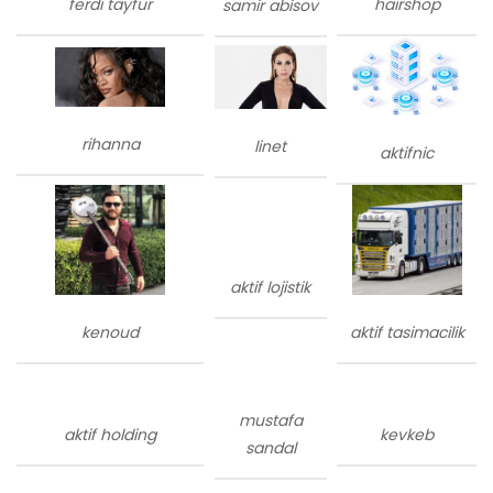
ferdi tayfur
hairshop
samir abisov
rihanna
linet
aktifnic
aktif lojistik
kenoud
aktif tasimacilik
mustafa
aktif holding
kevkeb
sandal