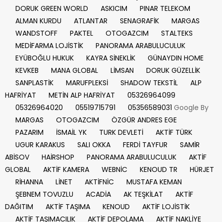
DORUK GREEN WORLD
ASKICIM
PINAR TELEKOM
ALMAN KURDU
ATLANTAR
SENAGRAFİK
MARGAS
WANDSTOFF
PAKTEL
OTOGAZCIM
STALTEKS
MEDİFARMA LOJİSTİK
PANORAMA ARABULUCULUK
EYÜBOĞLU HUKUK
KAYRA SİNEKLİK
GÜNAYDIN HOME
KEVKEB
MANA GLOBAL
LİMSAN
DORUK GÜZELLİK
SANPLASTİK
MARUFPLEKSİ
SHADOW TEKSTİL
ALP
HAFRİYAT
METİN ALP HAFRİYAT
05326964099
05326964020
05519715791
05356589031
Google By
MARGAS
OTOGAZCIM
ÖZGÜR ANDRES EGE
PAZARIM
İSMAİL YK
TURK DEVLETİ
AKTİF TÜRK
UGUR KARAKUS
SALI OKKA
FERDİ TAYFUR
SAMİR
ABİSOV
HAİRSHOP
PANORAMA ARABULUCULUK
AKTİF
GLOBAL
AKTİF KAMERA
WEBNİC
KENOUD TR
HÜRJET
RİHANNA
LİNET
AKTİFNİC
MUSTAFA KEMAN
ŞEBNEM TOVUZLU
ACADİA
AK TEŞKİLAT
AKTİF
DAĞITIM
AKTİF TAŞIMA
KENOUD
AKTİF LOJİSTİK
AKTİF TAŞIMACILIK
AKTİF DEPOLAMA
AKTİF NAKLİYE