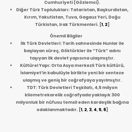
Cumhuriyeti (Gözlemci).
Diğer Türk Toplulukları: Tataristan, Başkurdistan,
Kırım, Yakutistan, Tuva, Gagauz Yeri, Doğu
Türkistan, Irak Türkmenleri.
[
1
,
2
]
Önemli Bilgiler
İlk Türk Devletleri: Tarih sahnesinde Hunlar ile
başlayan süreç, Göktürkler ile “Türk” adını
taşıyan ilk devlet yapısına ulaşmıştır.
Kültürel Yapı: Orta Asya merkezli Türk kültürü,
İslamiyet’in kabulüyle birlikte yeni bir senteze
ulaşmış ve geniş bir coğrafyaya yayılmıştır.
TDT: Türk Devletleri Teşkilatı, 4,5 milyon
kilometrekarelik coğrafyada yaklaşık 300
milyonluk bir nüfusu temsil eden kardeşlik bağına
odaklanmaktadır.
[
1
,
2
,
3
,
4
,
5
,
6
]