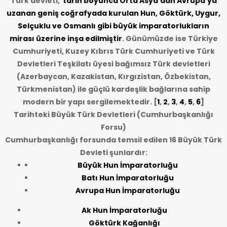
Türk devleti,
tarih
boyunca Orta Asya’dan Avrupa’ya
uzanan geniş coğrafyada kurulan Hun, Göktürk, Uygur,
Selçuklu ve Osmanlı gibi büyük imparatorlukların
mirası üzerine inşa edilmiştir
. Günümüzde ise Türkiye
Cumhuriyeti, Kuzey Kıbrıs Türk Cumhuriyeti ve Türk
Devletleri Teşkilatı üyesi bağımsız Türk devletleri
(Azerbaycan, Kazakistan, Kırgızistan, Özbekistan,
Türkmenistan) ile güçlü kardeşlik bağlarına sahip
modern bir yapı sergilemektedir. [
1
,
2
,
3
,
4
,
5
,
6
]
Tarihteki Büyük Türk Devletleri (Cumhurbaşkanlığı
Forsu)
Cumhurbaşkanlığı forsunda temsil edilen 16 Büyük Türk
Devleti şunlardır:
Büyük Hun İmparatorluğu
Batı Hun İmparatorluğu
Avrupa Hun İmparatorluğu
Ak Hun İmparatorluğu
Göktürk Kağanlığı