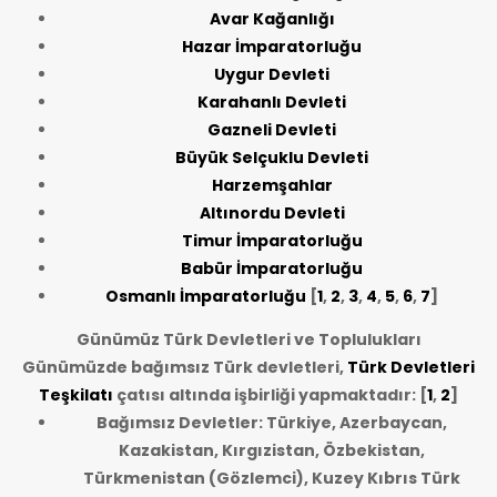
Avar Kağanlığı
Hazar İmparatorluğu
Uygur Devleti
Karahanlı Devleti
Gazneli Devleti
Büyük Selçuklu Devleti
Harzemşahlar
Altınordu Devleti
Timur İmparatorluğu
Babür İmparatorluğu
Osmanlı İmparatorluğu
[
1
,
2
,
3
,
4
,
5
,
6
,
7
]
Günümüz Türk Devletleri ve Toplulukları
Günümüzde bağımsız Türk devletleri,
Türk Devletleri
Teşkilatı
çatısı altında işbirliği yapmaktadır: [
1
,
2
]
Bağımsız Devletler: Türkiye, Azerbaycan,
Kazakistan, Kırgızistan, Özbekistan,
Türkmenistan (Gözlemci), Kuzey Kıbrıs Türk