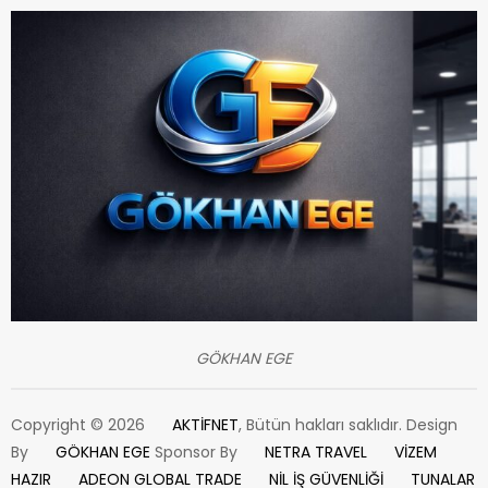
GÖKHAN EGE
Copyright © 2026
AKTİFNET
, Bütün hakları saklıdır. Design
By
GÖKHAN EGE
Sponsor By
NETRA TRAVEL
VİZEM
HAZIR
ADEON GLOBAL TRADE
NİL İŞ GÜVENLİĞİ
TUNALAR