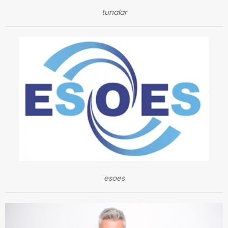
tunalar
esoes