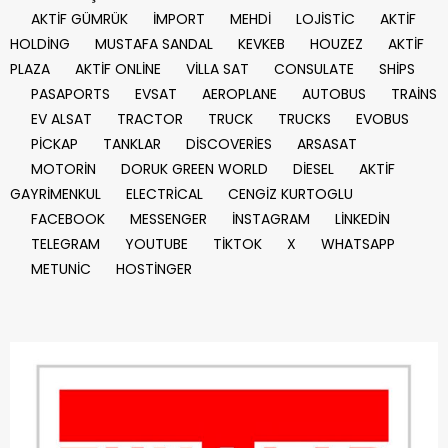
AKTİF GÜMRÜK
İMPORT
MEHDİ
LOJİSTİC
AKTİF
HOLDİNG
MUSTAFA SANDAL
KEVKEB
HOUZEZ
AKTİF
PLAZA
AKTİF ONLİNE
VİLLA SAT
CONSULATE
SHİPS
PASAPORTS
EVSAT
AEROPLANE
AUTOBUS
TRAİNS
EV ALSAT
TRACTOR
TRUCK
TRUCKS
EVOBUS
PİCKAP
TANKLAR
DİSCOVERİES
ARSASAT
MOTORİN
DORUK GREEN WORLD
DİESEL
AKTİF
GAYRİMENKUL
ELECTRİCAL
CENGİZ KURTOGLU
FACEBOOK
MESSENGER
İNSTAGRAM
LİNKEDİN
TELEGRAM
YOUTUBE
TİKTOK
X
WHATSAPP
METUNİC
HOSTİNGER