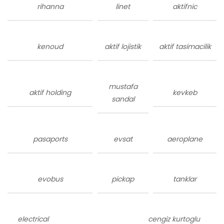
rihanna
linet
aktifnic
kenoud
aktif lojistik
aktif tasimacilik
mustafa
aktif holding
kevkeb
sandal
pasaports
evsat
aeroplane
evobus
pickap
tanklar
electrical
cengiz kurtoglu