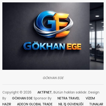
GÖKHAN EGE
Copyright © 2026
AKTİFNET
, Bütün hakları saklıdır. Design
By
GÖKHAN EGE
Sponsor By
NETRA TRAVEL
VİZEM
HAZIR
ADEON GLOBAL TRADE
NİL İŞ GÜVENLİĞİ
TUNALAR