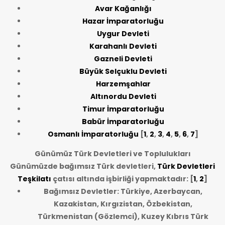
Avar Kağanlığı
Hazar İmparatorluğu
Uygur Devleti
Karahanlı Devleti
Gazneli Devleti
Büyük Selçuklu Devleti
Harzemşahlar
Altınordu Devleti
Timur İmparatorluğu
Babür İmparatorluğu
Osmanlı İmparatorluğu
[
1
,
2
,
3
,
4
,
5
,
6
,
7
]
Günümüz Türk Devletleri ve Toplulukları
Günümüzde bağımsız Türk devletleri,
Türk Devletleri
Teşkilatı
çatısı altında işbirliği yapmaktadır: [
1
,
2
]
Bağımsız Devletler: Türkiye, Azerbaycan,
Kazakistan, Kırgızistan, Özbekistan,
Türkmenistan (Gözlemci), Kuzey Kıbrıs Türk