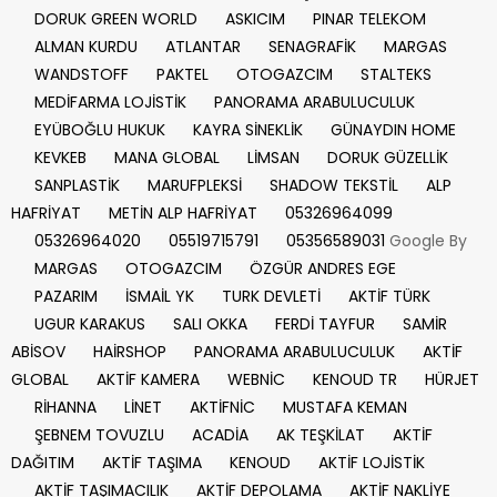
DORUK GREEN WORLD
ASKICIM
PINAR TELEKOM
ALMAN KURDU
ATLANTAR
SENAGRAFİK
MARGAS
WANDSTOFF
PAKTEL
OTOGAZCIM
STALTEKS
MEDİFARMA LOJİSTİK
PANORAMA ARABULUCULUK
EYÜBOĞLU HUKUK
KAYRA SİNEKLİK
GÜNAYDIN HOME
KEVKEB
MANA GLOBAL
LİMSAN
DORUK GÜZELLİK
SANPLASTİK
MARUFPLEKSİ
SHADOW TEKSTİL
ALP
HAFRİYAT
METİN ALP HAFRİYAT
05326964099
05326964020
05519715791
05356589031
Google By
MARGAS
OTOGAZCIM
ÖZGÜR ANDRES EGE
PAZARIM
İSMAİL YK
TURK DEVLETİ
AKTİF TÜRK
UGUR KARAKUS
SALI OKKA
FERDİ TAYFUR
SAMİR
ABİSOV
HAİRSHOP
PANORAMA ARABULUCULUK
AKTİF
GLOBAL
AKTİF KAMERA
WEBNİC
KENOUD TR
HÜRJET
RİHANNA
LİNET
AKTİFNİC
MUSTAFA KEMAN
ŞEBNEM TOVUZLU
ACADİA
AK TEŞKİLAT
AKTİF
DAĞITIM
AKTİF TAŞIMA
KENOUD
AKTİF LOJİSTİK
AKTİF TAŞIMACILIK
AKTİF DEPOLAMA
AKTİF NAKLİYE