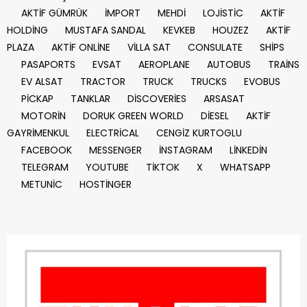
AKTİF GÜMRÜK
İMPORT
MEHDİ
LOJİSTİC
AKTİF
HOLDİNG
MUSTAFA SANDAL
KEVKEB
HOUZEZ
AKTİF
PLAZA
AKTİF ONLİNE
VİLLA SAT
CONSULATE
SHİPS
PASAPORTS
EVSAT
AEROPLANE
AUTOBUS
TRAİNS
EV ALSAT
TRACTOR
TRUCK
TRUCKS
EVOBUS
PİCKAP
TANKLAR
DİSCOVERİES
ARSASAT
MOTORİN
DORUK GREEN WORLD
DİESEL
AKTİF
GAYRİMENKUL
ELECTRİCAL
CENGİZ KURTOGLU
FACEBOOK
MESSENGER
İNSTAGRAM
LİNKEDİN
TELEGRAM
YOUTUBE
TİKTOK
X
WHATSAPP
METUNİC
HOSTİNGER