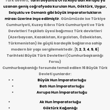
Türk devleti,
tarih
boyunca Orta Asya’dan Avrupa’ya
uzanan geniş coğrafyada kurulan Hun, Göktürk, Uygur,
Selçuklu ve Osmanlı gibi büyük imparatorlukların
mirası üzerine inşa edilmiştir
. Günümüzde ise Türkiye
Cumhuriyeti, Kuzey Kıbrıs Türk Cumhuriyeti ve Türk
Devletleri Teşkilatı üyesi bağımsız Türk devletleri
(Azerbaycan, Kazakistan, Kırgızistan, Özbekistan,
Türkmenistan) ile güçlü kardeşlik bağlarına sahip
modern bir yapı sergilemektedir. [
1
,
2
,
3
,
4
,
5
,
6
]
Tarihteki Büyük Türk Devletleri (Cumhurbaşkanlığı
Forsu)
Cumhurbaşkanlığı forsunda temsil edilen 16 Büyük Türk
Devleti şunlardır:
Büyük Hun İmparatorluğu
Batı Hun İmparatorluğu
Avrupa Hun İmparatorluğu
Ak Hun İmparatorluğu
Göktürk Kağanlığı