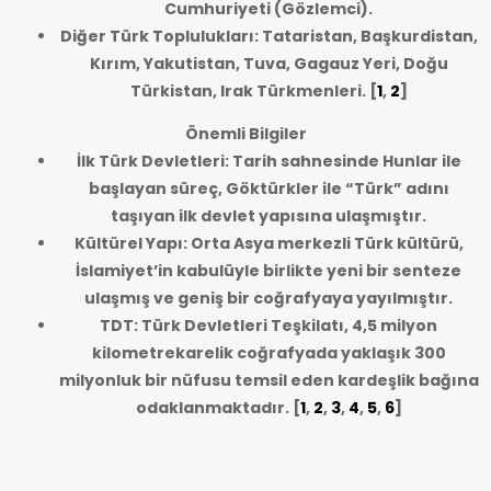
Cumhuriyeti (Gözlemci).
Diğer Türk Toplulukları: Tataristan, Başkurdistan,
Kırım, Yakutistan, Tuva, Gagauz Yeri, Doğu
Türkistan, Irak Türkmenleri.
[
1
,
2
]
Önemli Bilgiler
İlk Türk Devletleri: Tarih sahnesinde Hunlar ile
başlayan süreç, Göktürkler ile “Türk” adını
taşıyan ilk devlet yapısına ulaşmıştır.
Kültürel Yapı: Orta Asya merkezli Türk kültürü,
İslamiyet’in kabulüyle birlikte yeni bir senteze
ulaşmış ve geniş bir coğrafyaya yayılmıştır.
TDT: Türk Devletleri Teşkilatı, 4,5 milyon
kilometrekarelik coğrafyada yaklaşık 300
milyonluk bir nüfusu temsil eden kardeşlik bağına
odaklanmaktadır.
[
1
,
2
,
3
,
4
,
5
,
6
]