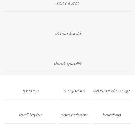
sait nevzat
alman kurdu
doruk güzellik
margas
otogazcim
özgür andres ege
ferdi tayfur
samir abisov
hairshop