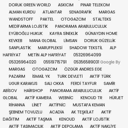
DORUK GREEN WORLD
ASKICIM
PINAR TELEKOM
ALMAN KURDU
ATLANTAR
SENAGRAFİK
MARGAS
WANDSTOFF
PAKTEL
OTOGAZCIM
STALTEKS
MEDİFARMA LOJİSTİK
PANORAMA ARABULUCULUK
EYÜBOĞLU HUKUK
KAYRA SİNEKLİK
GÜNAYDIN HOME
KEVKEB
MANA GLOBAL
LİMSAN
DORUK GÜZELLİK
SANPLASTİK
MARUFPLEKSİ
SHADOW TEKSTİL
ALP
HAFRİYAT
METİN ALP HAFRİYAT
05326964099
05326964020
05519715791
05356589031
Google By
MARGAS
OTOGAZCIM
ÖZGÜR ANDRES EGE
PAZARIM
İSMAİL YK
TURK DEVLETİ
AKTİF TÜRK
UGUR KARAKUS
SALI OKKA
FERDİ TAYFUR
SAMİR
ABİSOV
HAİRSHOP
PANORAMA ARABULUCULUK
AKTİF
GLOBAL
AKTİF KAMERA
WEBNİC
KENOUD TR
HÜRJET
RİHANNA
LİNET
AKTİFNİC
MUSTAFA KEMAN
ŞEBNEM TOVUZLU
ACADİA
AK TEŞKİLAT
AKTİF
DAĞITIM
AKTİF TAŞIMA
KENOUD
AKTİF LOJİSTİK
AKTİF TAŞIMACILIK
AKTİF DEPOLAMA
AKTİF NAKLİYE