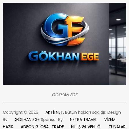
GÖKHAN EGE
Copyright © 2026
AKTİFNET
, Bütün hakları saklıdır. Design
By
GÖKHAN EGE
Sponsor By
NETRA TRAVEL
VİZEM
HAZIR
ADEON GLOBAL TRADE
NİL İŞ GÜVENLİĞİ
TUNALAR