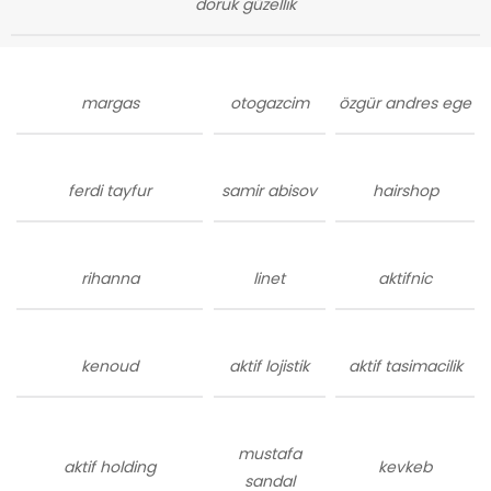
doruk güzellik
margas
otogazcim
özgür andres ege
ferdi tayfur
samir abisov
hairshop
rihanna
linet
aktifnic
kenoud
aktif lojistik
aktif tasimacilik
mustafa
aktif holding
kevkeb
sandal