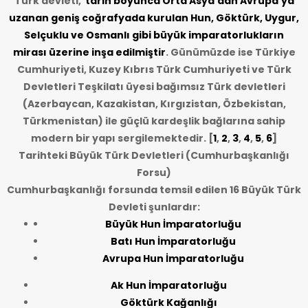
Türk devleti,
tarih
boyunca Orta Asya’dan Avrupa’ya
uzanan geniş coğrafyada kurulan Hun, Göktürk, Uygur,
Selçuklu ve Osmanlı gibi büyük imparatorlukların
mirası üzerine inşa edilmiştir
. Günümüzde ise Türkiye
Cumhuriyeti, Kuzey Kıbrıs Türk Cumhuriyeti ve Türk
Devletleri Teşkilatı üyesi bağımsız Türk devletleri
(Azerbaycan, Kazakistan, Kırgızistan, Özbekistan,
Türkmenistan) ile güçlü kardeşlik bağlarına sahip
modern bir yapı sergilemektedir. [
1
,
2
,
3
,
4
,
5
,
6
]
Tarihteki Büyük Türk Devletleri (Cumhurbaşkanlığı
Forsu)
Cumhurbaşkanlığı forsunda temsil edilen 16 Büyük Türk
Devleti şunlardır:
Büyük Hun İmparatorluğu
Batı Hun İmparatorluğu
Avrupa Hun İmparatorluğu
Ak Hun İmparatorluğu
Göktürk Kağanlığı