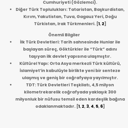
Cumhuriyeti (Gözlemci).
Diğer Türk Toplulukları: Tataristan, Başkurdistan,
Kırım, Yakutistan, Tuva, Gagauz Yeri, Doğu
Türkistan, Irak Türkmenleri.
[
1
,
2
]
Önemli Bilgiler
İlk Türk Devletleri: Tarih sahnesinde Hunlar ile
başlayan süreç, Göktürkler ile “Türk” adını
taşıyan ilk devlet yapısına ulaşmıştır.
Kültürel Yapı: Orta Asya merkezli Türk kültürü,
İslamiyet’in kabulüyle birlikte yeni bir senteze
ulaşmış ve geniş bir coğrafyaya yayılmıştır.
TDT: Türk Devletleri Teşkilatı, 4,5 milyon
kilometrekarelik coğrafyada yaklaşık 300
milyonluk bir nüfusu temsil eden kardeşlik bağına
odaklanmaktadır.
[
1
,
2
,
3
,
4
,
5
,
6
]