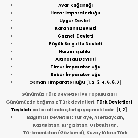
Avar Kağanlığı
Hazar İmparatorluğu
Uygur Devleti
Karahanlı Devleti
Gazneli Devleti
Büyük Selçuklu Devleti
Harzemşahlar
Altınordu Devleti
Timur İmparatorluğu
Babür İmparatorluğu
Osmanlı İmparatorluğu
[
1
,
2
,
3
,
4
,
5
,
6
,
7
]
Günümüz Türk Devletleri ve Toplulukları
Günümüzde bağımsız Türk devletleri,
Türk Devletleri
Teşkilatı
çatısı altında işbirliği yapmaktadır: [
1
,
2
]
Bağımsız Devletler: Türkiye, Azerbaycan,
Kazakistan, Kırgızistan, Özbekistan,
Türkmenistan (Gözlemci), Kuzey Kıbrıs Türk