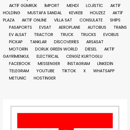
AKTİF GÜMRÜK
İMPORT
MEHDİ
LOJİSTİC
AKTİF
HOLDİNG
MUSTAFA SANDAL
KEVKEB
HOUZEZ
AKTİF
PLAZA
AKTİF ONLİNE
VİLLA SAT
CONSULATE
SHİPS
PASAPORTS
EVSAT
AEROPLANE
AUTOBUS
TRAİNS
EV ALSAT
TRACTOR
TRUCK
TRUCKS
EVOBUS
PİCKAP
TANKLAR
DİSCOVERİES
ARSASAT
MOTORİN
DORUK GREEN WORLD
DİESEL
AKTİF
GAYRİMENKUL
ELECTRİCAL
CENGİZ KURTOGLU
FACEBOOK
MESSENGER
İNSTAGRAM
LİNKEDİN
TELEGRAM
YOUTUBE
TİKTOK
X
WHATSAPP
METUNİC
HOSTİNGER