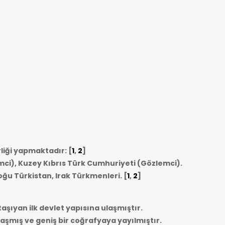
rliği yapmaktadır: [
1
,
2
]
mci), Kuzey Kıbrıs Türk Cumhuriyeti (Gözlemci).
oğu Türkistan, Irak Türkmenleri.
[
1
,
2
]
taşıyan ilk devlet yapısına ulaşmıştır.
ulaşmış ve geniş bir coğrafyaya yayılmıştır.