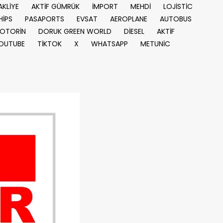
AKLİYE
AKTİF GÜMRÜK
İMPORT
MEHDİ
LOJİSTİC
HİPS
PASAPORTS
EVSAT
AEROPLANE
AUTOBUS
OTORİN
DORUK GREEN WORLD
DİESEL
AKTİF
OUTUBE
TİKTOK
X
WHATSAPP
METUNİC