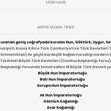
VİZEM HAZIR
ADEON GLOBAL TRADE
zanan geniş coğrafyada kurulan Hun, Göktürk, Uygur, Selç
riyeti, Kuzey Kıbrıs Türk Cumhuriyeti ve Türk Devletleri T
Türkmenistan) ile güçlü kardeşlik bağlarına sahip modern b
Tarihteki Büyük Türk Devletleri (Cumhurbaşkanlığı Forsu)
aşkanlığı forsunda temsil edilen 16 Büyük Türk Devleti şu
Büyük Hun İmparatorluğu
Batı Hun İmparatorluğu
Avrupa Hun İmparatorluğu
Ak Hun İmparatorluğu
Göktürk Kağanlığı
Avar Kağanlığı