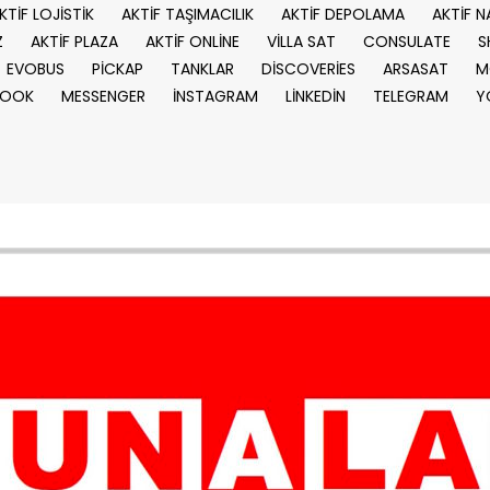
KTİF LOJİSTİK
AKTİF TAŞIMACILIK
AKTİF DEPOLAMA
AKTİF N
Z
AKTİF PLAZA
AKTİF ONLİNE
VİLLA SAT
CONSULATE
S
EVOBUS
PİCKAP
TANKLAR
DİSCOVERİES
ARSASAT
M
BOOK
MESSENGER
İNSTAGRAM
LİNKEDİN
TELEGRAM
Y