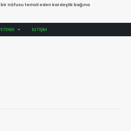
k bir nüfusu temsil eden kardeşlik bağına
YETENEK
İLETİŞİM