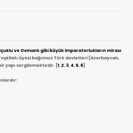
uklu ve Osmanlı gibi büyük imparatorlukların mirası
eşkilatı üyesi bağımsız Türk devletleri (Azerbaycan,
ir yapı sergilemektedir. [
1
,
2
,
3
,
4
,
5
,
6
]
nlardır: