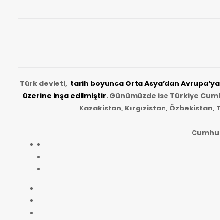
Türk devleti,
tarih
boyunca Orta Asya’dan Avrupa’ya u
üzerine inşa edilmiştir
. Günümüzde ise Türkiye Cumhu
Kazakistan, Kırgızistan, Özbekistan, 
Cumhurb