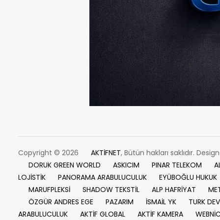
Copyright © 2026
AKTİFNET
, Bütün hakları saklıdır. Desig
DORUK GREEN WORLD
ASKICIM
PINAR TELEKOM
A
LOJİSTİK
PANORAMA ARABULUCULUK
EYÜBOĞLU HUKUK
MARUFPLEKSİ
SHADOW TEKSTİL
ALP HAFRİYAT
MET
ÖZGÜR ANDRES EGE
PAZARIM
İSMAİL YK
TURK DEV
ARABULUCULUK
AKTİF GLOBAL
AKTİF KAMERA
WEBNİ