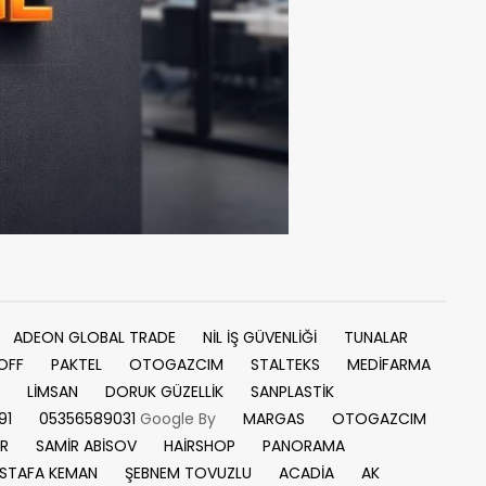
ADEON GLOBAL TRADE
NİL İŞ GÜVENLİĞİ
TUNALAR
OFF
PAKTEL
OTOGAZCIM
STALTEKS
MEDİFARMA
LİMSAN
DORUK GÜZELLİK
SANPLASTİK
91
05356589031
Google By
MARGAS
OTOGAZCIM
UR
SAMİR ABİSOV
HAİRSHOP
PANORAMA
STAFA KEMAN
ŞEBNEM TOVUZLU
ACADİA
AK