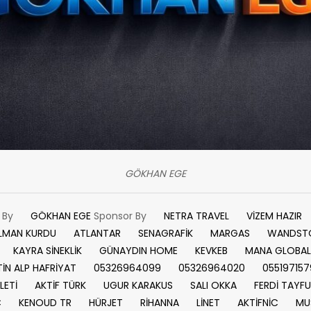
GÖKHAN EGE
n By
GÖKHAN EGE
Sponsor By
NETRA TRAVEL
VİZEM HAZIR
LMAN KURDU
ATLANTAR
SENAGRAFİK
MARGAS
WANDST
KAYRA SİNEKLİK
GÜNAYDIN HOME
KEVKEB
MANA GLOBAL
İN ALP HAFRİYAT
05326964099
05326964020
055197157
LETİ
AKTİF TÜRK
UGUR KARAKUS
SALI OKKA
FERDİ TAYF
C
KENOUD TR
HÜRJET
RİHANNA
LİNET
AKTİFNİC
MU