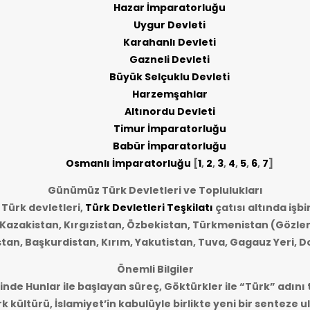
Hazar İmparatorluğu
Uygur Devleti
Karahanlı Devleti
Gazneli Devleti
Büyük Selçuklu Devleti
Harzemşahlar
Altınordu Devleti
Timur İmparatorluğu
Babür İmparatorluğu
Osmanlı İmparatorluğu
[
1
,
2
,
3
,
4
,
5
,
6
,
7
]
Günümüz Türk Devletleri ve Toplulukları
ürk devletleri,
Türk Devletleri Teşkilatı
çatısı altında işbi
 Kazakistan, Kırgızistan, Özbekistan, Türkmenistan (Gözle
stan, Başkurdistan, Kırım, Yakutistan, Tuva, Gagauz Yeri, D
Önemli Bilgiler
sinde Hunlar ile başlayan süreç, Göktürkler ile “Türk” adını 
k kültürü, İslamiyet’in kabulüyle birlikte yeni bir senteze 