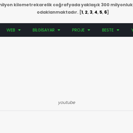
5 milyon kilometrekarelik coğrafyada yaklaşık 300 milyonlu
odaklanmaktadır.
[
1
,
2
,
3
,
4
,
5
,
6
]
WEB
BİLGİSAYAR
PROJE
BESTE
youtube