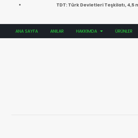
TDT: Türk Devletleri Teşkilatı, 4,
ANA SAYFA
ANILAR
HAKKIMDA
ÜRÜNLER