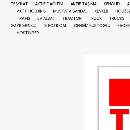
TEŞKİLAT
AKTİF DAĞITIM
AKTİF TAŞIMA
KENOUD
A
AKTİF HOLDİNG
MUSTAFA SANDAL
KEVKEB
HOUZE
TRAİNS
EV ALSAT
TRACTOR
TRUCK
TRUCKS
GAYRİMENKUL
ELECTRİCAL
CENGİZ KURTOGLU
FACE
HOSTİNGER