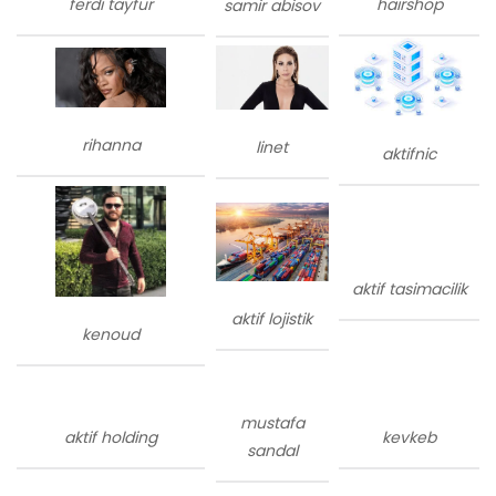
ferdi tayfur
hairshop
samir abisov
rihanna
linet
aktifnic
aktif tasimacilik
aktif lojistik
kenoud
mustafa
aktif holding
kevkeb
sandal