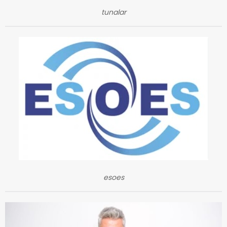
tunalar
esoes