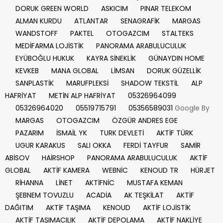
DORUK GREEN WORLD
ASKICIM
PINAR TELEKOM
ALMAN KURDU
ATLANTAR
SENAGRAFİK
MARGAS
WANDSTOFF
PAKTEL
OTOGAZCIM
STALTEKS
MEDİFARMA LOJİSTİK
PANORAMA ARABULUCULUK
EYÜBOĞLU HUKUK
KAYRA SİNEKLİK
GÜNAYDIN HOME
KEVKEB
MANA GLOBAL
LİMSAN
DORUK GÜZELLİK
SANPLASTİK
MARUFPLEKSİ
SHADOW TEKSTİL
ALP
HAFRİYAT
METİN ALP HAFRİYAT
05326964099
05326964020
05519715791
05356589031
Google By
MARGAS
OTOGAZCIM
ÖZGÜR ANDRES EGE
PAZARIM
İSMAİL YK
TURK DEVLETİ
AKTİF TÜRK
UGUR KARAKUS
SALI OKKA
FERDİ TAYFUR
SAMİR
ABİSOV
HAİRSHOP
PANORAMA ARABULUCULUK
AKTİF
GLOBAL
AKTİF KAMERA
WEBNİC
KENOUD TR
HÜRJET
RİHANNA
LİNET
AKTİFNİC
MUSTAFA KEMAN
ŞEBNEM TOVUZLU
ACADİA
AK TEŞKİLAT
AKTİF
DAĞITIM
AKTİF TAŞIMA
KENOUD
AKTİF LOJİSTİK
AKTİF TAŞIMACILIK
AKTİF DEPOLAMA
AKTİF NAKLİYE