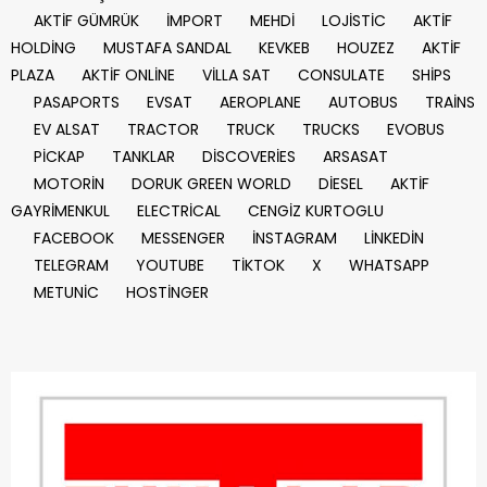
AKTİF GÜMRÜK
İMPORT
MEHDİ
LOJİSTİC
AKTİF
HOLDİNG
MUSTAFA SANDAL
KEVKEB
HOUZEZ
AKTİF
PLAZA
AKTİF ONLİNE
VİLLA SAT
CONSULATE
SHİPS
PASAPORTS
EVSAT
AEROPLANE
AUTOBUS
TRAİNS
EV ALSAT
TRACTOR
TRUCK
TRUCKS
EVOBUS
PİCKAP
TANKLAR
DİSCOVERİES
ARSASAT
MOTORİN
DORUK GREEN WORLD
DİESEL
AKTİF
GAYRİMENKUL
ELECTRİCAL
CENGİZ KURTOGLU
FACEBOOK
MESSENGER
İNSTAGRAM
LİNKEDİN
TELEGRAM
YOUTUBE
TİKTOK
X
WHATSAPP
METUNİC
HOSTİNGER