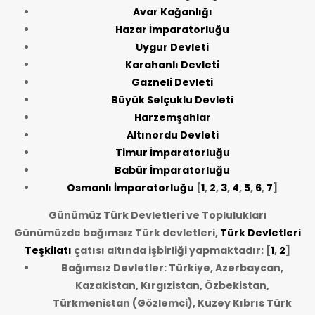
Avar Kağanlığı
Hazar İmparatorluğu
Uygur Devleti
Karahanlı Devleti
Gazneli Devleti
Büyük Selçuklu Devleti
Harzemşahlar
Altınordu Devleti
Timur İmparatorluğu
Babür İmparatorluğu
Osmanlı İmparatorluğu
[
1
,
2
,
3
,
4
,
5
,
6
,
7
]
Günümüz Türk Devletleri ve Toplulukları
Günümüzde bağımsız Türk devletleri,
Türk Devletleri
Teşkilatı
çatısı altında işbirliği yapmaktadır: [
1
,
2
]
Bağımsız Devletler: Türkiye, Azerbaycan,
Kazakistan, Kırgızistan, Özbekistan,
Türkmenistan (Gözlemci), Kuzey Kıbrıs Türk