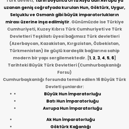
Türk devleti,
tarih
boyunca Orta Asya’dan Avrupa’ya
uzanan geniş coğrafyada kurulan Hun, Göktürk, Uygur,
Selçuklu ve Osmanlı gibi büyük imparatorlukların
mirası üzerine inşa edilmiştir
. Günümüzde ise Türkiye
Cumhuriyeti, Kuzey Kıbrıs Türk Cumhuriyeti ve Türk
Devletleri Teşkilatı üyesi bağımsız Türk devletleri
(Azerbaycan, Kazakistan, Kırgızistan, Özbekistan,
Türkmenistan) ile güçlü kardeşlik bağlarına sahip
modern bir yapı sergilemektedir. [
1
,
2
,
3
,
4
,
5
,
6
]
Tarihteki Büyük Türk Devletleri (Cumhurbaşkanlığı
Forsu)
Cumhurbaşkanlığı forsunda temsil edilen 16 Büyük Türk
Devleti şunlardır:
Büyük Hun İmparatorluğu
Batı Hun İmparatorluğu
Avrupa Hun İmparatorluğu
Ak Hun İmparatorluğu
Göktürk Kağanlığı