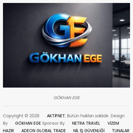
GÖKHAN EGE
Copyright © 2026
AKTİFNET
, Bütün hakları saklıdır. Design
By
GÖKHAN EGE
Sponsor By
NETRA TRAVEL
VİZEM
HAZIR
ADEON GLOBAL TRADE
NİL İŞ GÜVENLİĞİ
TUNALAR