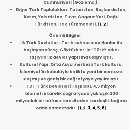
Cumhuriyeti (Gözlemci).
Diğer Türk Toplulukları: Tataristan, Başkurdistan,
Kırım, Yakutistan, Tuva, Gagauz Yeri, Doğu
Türkistan, Irak Türkmenleri.
[
1
,
2
]
Önemli Bilgiler
İlk Türk Devletleri: Tarih sahnesinde Hunlar ile
başlayan süreç, Göktürkler ile “Türk” adını
taşıyan ilk devlet yapısına ulaşmıştır.
Kültürel Yapı: Orta Asya merkezli Türk kültürü,
İslamiyet’in kabulüyle birlikte yeni bir senteze
ulaşmış ve geniş bir coğrafyaya yayılmıştır.
TDT: Türk Devletleri Teşkilatı, 4,5 milyon
kilometrekarelik coğrafyada yaklaşık 300
milyonluk bir nüfusu temsil eden kardeşlik bağına
odaklanmaktadır.
[
1
,
2
,
3
,
4
,
5
,
6
]