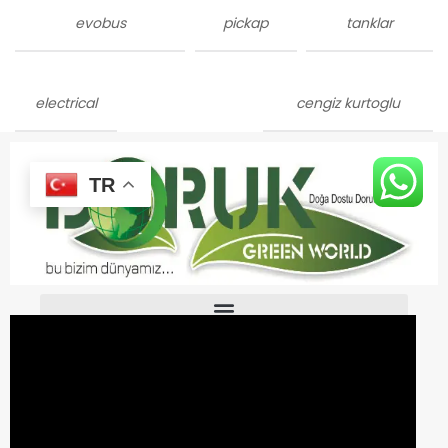
evobus
pickap
tanklar
electrical
cengiz kurtoglu