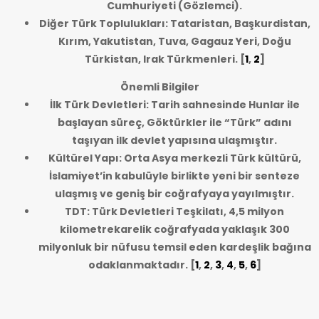
Cumhuriyeti (Gözlemci).
Diğer Türk Toplulukları: Tataristan, Başkurdistan,
Kırım, Yakutistan, Tuva, Gagauz Yeri, Doğu
Türkistan, Irak Türkmenleri.
[
1
,
2
]
Önemli Bilgiler
İlk Türk Devletleri: Tarih sahnesinde Hunlar ile
başlayan süreç, Göktürkler ile “Türk” adını
taşıyan ilk devlet yapısına ulaşmıştır.
Kültürel Yapı: Orta Asya merkezli Türk kültürü,
İslamiyet’in kabulüyle birlikte yeni bir senteze
ulaşmış ve geniş bir coğrafyaya yayılmıştır.
TDT: Türk Devletleri Teşkilatı, 4,5 milyon
kilometrekarelik coğrafyada yaklaşık 300
milyonluk bir nüfusu temsil eden kardeşlik bağına
odaklanmaktadır.
[
1
,
2
,
3
,
4
,
5
,
6
]