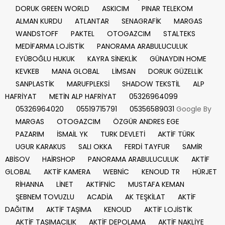
DORUK GREEN WORLD
ASKICIM
PINAR TELEKOM
ALMAN KURDU
ATLANTAR
SENAGRAFİK
MARGAS
WANDSTOFF
PAKTEL
OTOGAZCIM
STALTEKS
MEDİFARMA LOJİSTİK
PANORAMA ARABULUCULUK
EYÜBOĞLU HUKUK
KAYRA SİNEKLİK
GÜNAYDIN HOME
KEVKEB
MANA GLOBAL
LİMSAN
DORUK GÜZELLİK
SANPLASTİK
MARUFPLEKSİ
SHADOW TEKSTİL
ALP
HAFRİYAT
METİN ALP HAFRİYAT
05326964099
05326964020
05519715791
05356589031
Google By
MARGAS
OTOGAZCIM
ÖZGÜR ANDRES EGE
PAZARIM
İSMAİL YK
TURK DEVLETİ
AKTİF TÜRK
UGUR KARAKUS
SALI OKKA
FERDİ TAYFUR
SAMİR
ABİSOV
HAİRSHOP
PANORAMA ARABULUCULUK
AKTİF
GLOBAL
AKTİF KAMERA
WEBNİC
KENOUD TR
HÜRJET
RİHANNA
LİNET
AKTİFNİC
MUSTAFA KEMAN
ŞEBNEM TOVUZLU
ACADİA
AK TEŞKİLAT
AKTİF
DAĞITIM
AKTİF TAŞIMA
KENOUD
AKTİF LOJİSTİK
AKTİF TAŞIMACILIK
AKTİF DEPOLAMA
AKTİF NAKLİYE