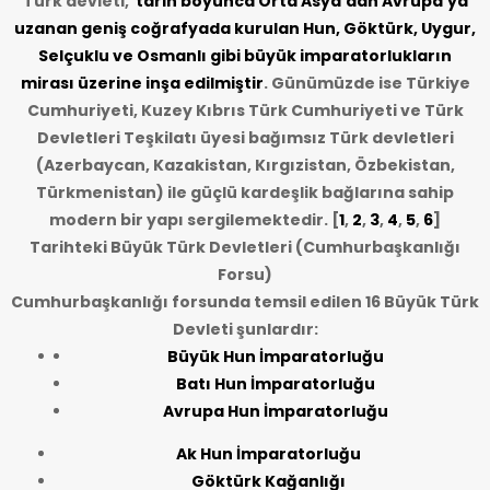
Türk devleti,
tarih
boyunca Orta Asya’dan Avrupa’ya
uzanan geniş coğrafyada kurulan Hun, Göktürk, Uygur,
Selçuklu ve Osmanlı gibi büyük imparatorlukların
mirası üzerine inşa edilmiştir
. Günümüzde ise Türkiye
Cumhuriyeti, Kuzey Kıbrıs Türk Cumhuriyeti ve Türk
Devletleri Teşkilatı üyesi bağımsız Türk devletleri
(Azerbaycan, Kazakistan, Kırgızistan, Özbekistan,
Türkmenistan) ile güçlü kardeşlik bağlarına sahip
modern bir yapı sergilemektedir. [
1
,
2
,
3
,
4
,
5
,
6
]
Tarihteki Büyük Türk Devletleri (Cumhurbaşkanlığı
Forsu)
Cumhurbaşkanlığı forsunda temsil edilen 16 Büyük Türk
Devleti şunlardır:
Büyük Hun İmparatorluğu
Batı Hun İmparatorluğu
Avrupa Hun İmparatorluğu
Ak Hun İmparatorluğu
Göktürk Kağanlığı