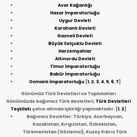
Avar Kağanlığı
Hazar İmparatorluğu
Uygur Devleti
Karahanlı Devleti
Gazneli Devleti
Büyük Selçuklu Devleti
Harzemşahlar
Altınordu Devleti
Timur İmparatorluğu
Babür İmparatorluğu
Osmanlı İmparatorluğu
[
1
,
2
,
3
,
4
,
5
,
6
,
7
]
Günümüz Türk Devletleri ve Toplulukları
Günümüzde bağımsız Türk devletleri,
Türk Devletleri
Teşkilatı
çatısı altında işbirliği yapmaktadır: [
1
,
2
]
Bağımsız Devletler: Türkiye, Azerbaycan,
Kazakistan, Kırgızistan, Özbekistan,
Türkmenistan (Gözlemci), Kuzey Kıbrıs Türk