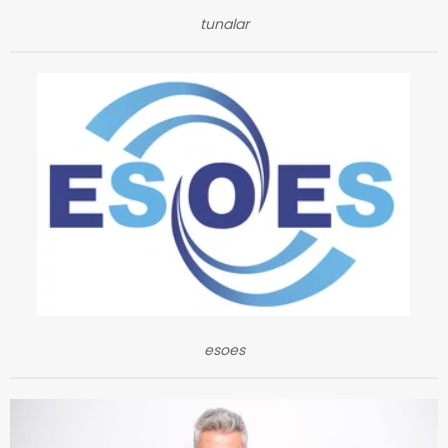
tunalar
esoes