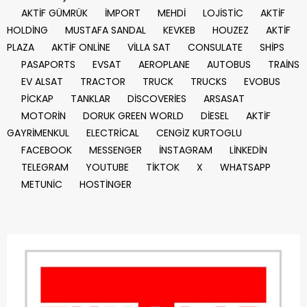
AKTİF GÜMRÜK
İMPORT
MEHDİ
LOJİSTİC
AKTİF
HOLDİNG
MUSTAFA SANDAL
KEVKEB
HOUZEZ
AKTİF
PLAZA
AKTİF ONLİNE
VİLLA SAT
CONSULATE
SHİPS
PASAPORTS
EVSAT
AEROPLANE
AUTOBUS
TRAİNS
EV ALSAT
TRACTOR
TRUCK
TRUCKS
EVOBUS
PİCKAP
TANKLAR
DİSCOVERİES
ARSASAT
MOTORİN
DORUK GREEN WORLD
DİESEL
AKTİF
GAYRİMENKUL
ELECTRİCAL
CENGİZ KURTOGLU
FACEBOOK
MESSENGER
İNSTAGRAM
LİNKEDİN
TELEGRAM
YOUTUBE
TİKTOK
X
WHATSAPP
METUNİC
HOSTİNGER