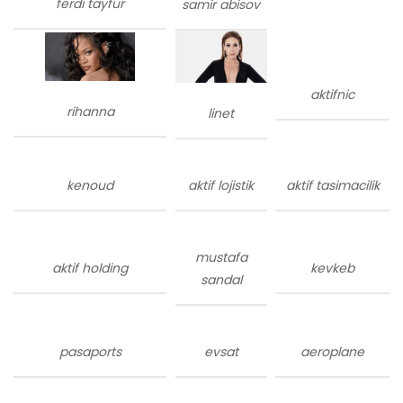
ferdi tayfur
samir abisov
aktifnic
rihanna
linet
kenoud
aktif lojistik
aktif tasimacilik
mustafa
aktif holding
kevkeb
sandal
pasaports
evsat
aeroplane