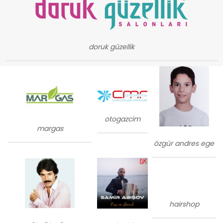
doruk güzellik
otogazcim
margas
özgür andres ege
hairshop