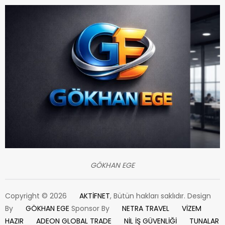
GÖKHAN EGE
Copyright © 2026
AKTİFNET
, Bütün hakları saklıdır. Design
By
GÖKHAN EGE
Sponsor By
NETRA TRAVEL
VİZEM
HAZIR
ADEON GLOBAL TRADE
NİL İŞ GÜVENLİĞİ
TUNALAR