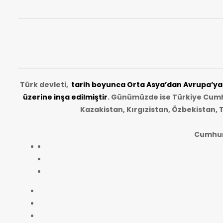
Türk devleti,
tarih
boyunca Orta Asya’dan Avrupa’ya u
üzerine inşa edilmiştir
. Günümüzde ise Türkiye Cumhu
Kazakistan, Kırgızistan, Özbekistan, 
Cumhurb