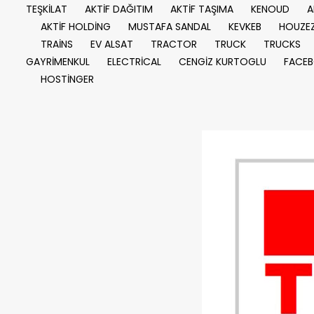
TEŞKİLAT
AKTİF DAĞITIM
AKTİF TAŞIMA
KENOUD
A
AKTİF HOLDİNG
MUSTAFA SANDAL
KEVKEB
HOUZE
TRAİNS
EV ALSAT
TRACTOR
TRUCK
TRUCKS
GAYRİMENKUL
ELECTRİCAL
CENGİZ KURTOGLU
FACE
HOSTİNGER