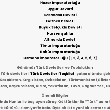
Hazar İmparatorluğu
Uygur Devleti
Karahanlı Devleti
Gazneli Devleti
Büyük Selçuklu Devleti
Harzemşahlar
Altınordu Devleti
Timur İmparatorluğu
Babür İmparatorluğu
Osmanlı İmparatorluğu
[
1
,
2
,
3
,
4
,
5
,
6
,
7
]
Günümüz Türk Devletleri ve Toplulukları
ürk devletleri,
Türk Devletleri Teşkilatı
çatısı altında işbi
 Kazakistan, Kırgızistan, Özbekistan, Türkmenistan (Gözle
stan, Başkurdistan, Kırım, Yakutistan, Tuva, Gagauz Yeri, D
Önemli Bilgiler
sinde Hunlar ile başlayan süreç, Göktürkler ile “Türk” adını 
k kültürü, İslamiyet’in kabulüyle birlikte yeni bir senteze 