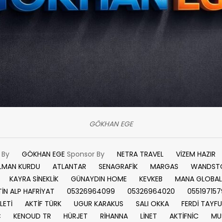
GÖKHAN EGE
n By
GÖKHAN EGE
Sponsor By
NETRA TRAVEL
VİZEM HAZIR
LMAN KURDU
ATLANTAR
SENAGRAFİK
MARGAS
WANDST
KAYRA SİNEKLİK
GÜNAYDIN HOME
KEVKEB
MANA GLOBAL
İN ALP HAFRİYAT
05326964099
05326964020
055197157
LETİ
AKTİF TÜRK
UGUR KARAKUS
SALI OKKA
FERDİ TAYF
C
KENOUD TR
HÜRJET
RİHANNA
LİNET
AKTİFNİC
MU