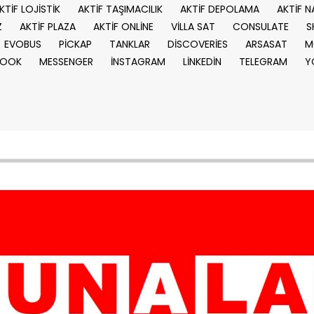
KTİF LOJİSTİK
AKTİF TAŞIMACILIK
AKTİF DEPOLAMA
AKTİF N
Z
AKTİF PLAZA
AKTİF ONLİNE
VİLLA SAT
CONSULATE
S
EVOBUS
PİCKAP
TANKLAR
DİSCOVERİES
ARSASAT
M
BOOK
MESSENGER
İNSTAGRAM
LİNKEDİN
TELEGRAM
Y