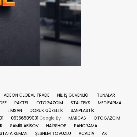
ADEON GLOBAL TRADE
NİL İŞ GÜVENLİĞİ
TUNALAR
OFF
PAKTEL
OTOGAZCIM
STALTEKS
MEDİFARMA
LİMSAN
DORUK GÜZELLİK
SANPLASTİK
91
05356589031
Google By
MARGAS
OTOGAZCIM
UR
SAMİR ABİSOV
HAİRSHOP
PANORAMA
STAFA KEMAN
ŞEBNEM TOVUZLU
ACADİA
AK