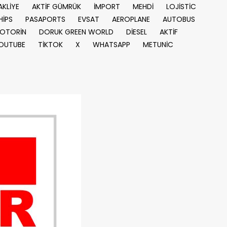
AKLİYE
AKTİF GÜMRÜK
İMPORT
MEHDİ
LOJİSTİC
HİPS
PASAPORTS
EVSAT
AEROPLANE
AUTOBUS
OTORİN
DORUK GREEN WORLD
DİESEL
AKTİF
OUTUBE
TİKTOK
X
WHATSAPP
METUNİC