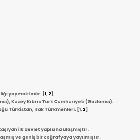
rliği yapmaktadır: [
1
,
2
]
mci), Kuzey Kıbrıs Türk Cumhuriyeti (Gözlemci).
oğu Türkistan, Irak Türkmenleri.
[
1
,
2
]
taşıyan ilk devlet yapısına ulaşmıştır.
ulaşmış ve geniş bir coğrafyaya yayılmıştır.