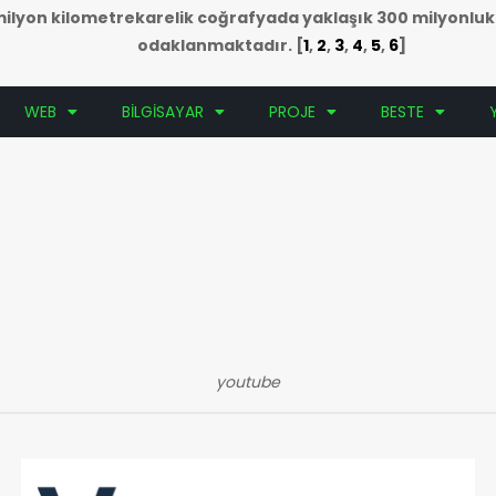
5 milyon kilometrekarelik coğrafyada yaklaşık 300 milyonlu
odaklanmaktadır.
[
1
,
2
,
3
,
4
,
5
,
6
]
WEB
BİLGİSAYAR
PROJE
BESTE
youtube