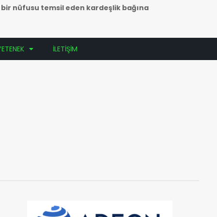
k bir nüfusu temsil eden kardeşlik bağına
YETENEK
İLETİŞİM