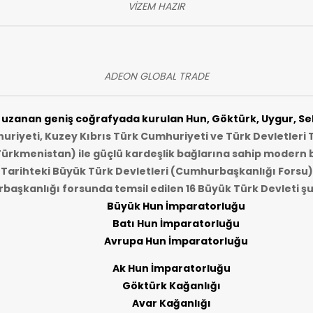
VİZEM HAZIR
ADEON GLOBAL TRADE
zanan geniş coğrafyada kurulan Hun, Göktürk, Uygur, Selç
riyeti, Kuzey Kıbrıs Türk Cumhuriyeti ve Türk Devletleri T
Türkmenistan) ile güçlü kardeşlik bağlarına sahip modern b
Tarihteki Büyük Türk Devletleri (Cumhurbaşkanlığı Forsu)
aşkanlığı forsunda temsil edilen 16 Büyük Türk Devleti şu
Büyük Hun İmparatorluğu
Batı Hun İmparatorluğu
Avrupa Hun İmparatorluğu
Ak Hun İmparatorluğu
Göktürk Kağanlığı
Avar Kağanlığı