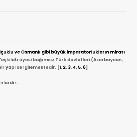
uklu ve Osmanlı gibi büyük imparatorlukların mirası
eşkilatı üyesi bağımsız Türk devletleri (Azerbaycan,
ir yapı sergilemektedir. [
1
,
2
,
3
,
4
,
5
,
6
]
nlardır: