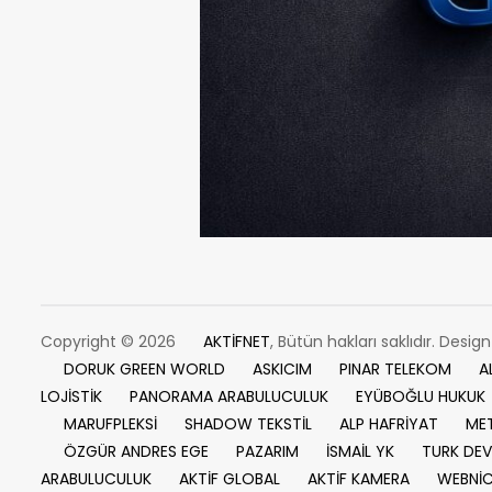
Copyright © 2026
AKTİFNET
, Bütün hakları saklıdır. Desig
DORUK GREEN WORLD
ASKICIM
PINAR TELEKOM
A
LOJİSTİK
PANORAMA ARABULUCULUK
EYÜBOĞLU HUKUK
MARUFPLEKSİ
SHADOW TEKSTİL
ALP HAFRİYAT
MET
ÖZGÜR ANDRES EGE
PAZARIM
İSMAİL YK
TURK DEV
ARABULUCULUK
AKTİF GLOBAL
AKTİF KAMERA
WEBNİ